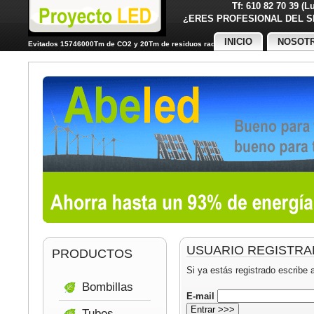
Tf: 610 82 70 39 (
¿ERES PROFESIONAL DE
INICIO
NOSOT
Evitados 15746000Tm de CO2 y 20Tm de residuos radiactivos
USUARIO REGISTR
PRODUCTOS
Si ya estás registrado escribe 
Bombillas
E-mail
Tubos