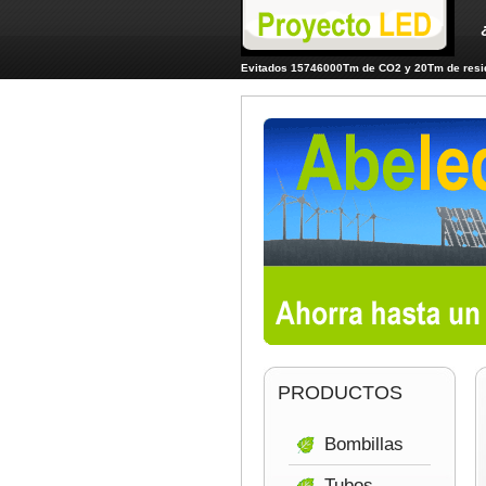
Evitados 15746000Tm de CO2 y 20Tm de resid
PRODUCTOS
Bombillas
Tubos