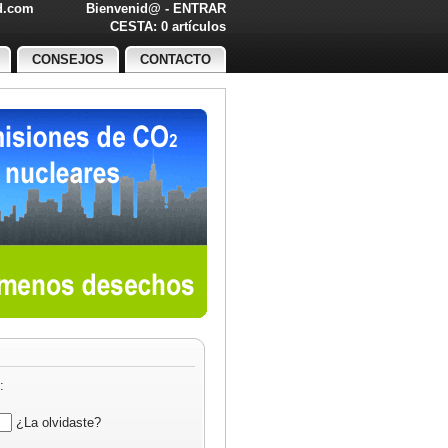
ed.com
Bienvenid@ -
ENTRAR
O!
CESTA: 0 artículos
CONSEJOS
CONTACTO
:
¿La olvidaste?