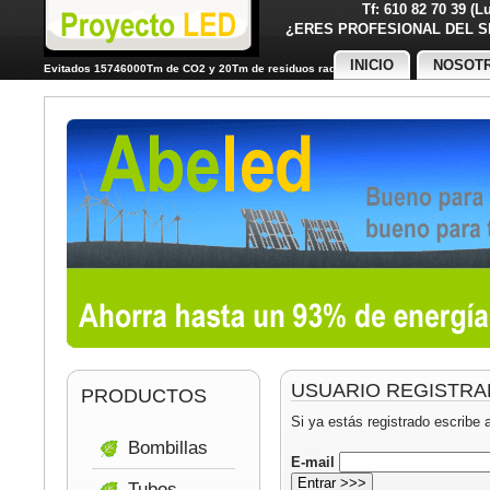
Tf: 610 82 70 39 (
¿ERES PROFESIONAL DE
INICIO
NOSOT
Evitados 15746000Tm de CO2 y 20Tm de residuos radiactivos
USUARIO REGISTR
PRODUCTOS
Si ya estás registrado escribe 
Bombillas
E-mail
Tubos