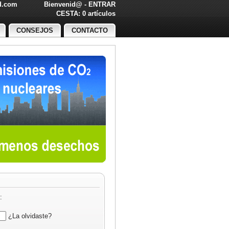
ed.com
Bienvenid@ -
ENTRAR
O!
CESTA: 0 artículos
CONSEJOS
CONTACTO
:
¿La olvidaste?