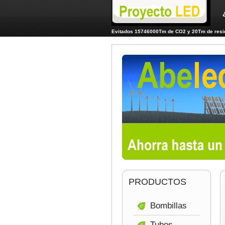
Evitados 15746000Tm de CO2 y 20Tm de resid
PRODUCTOS
Bombillas
Tubos