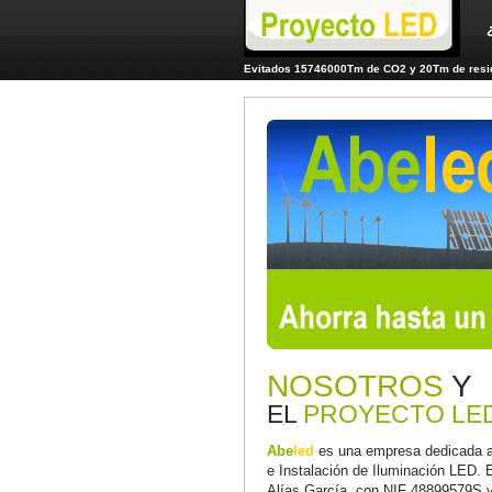
Evitados 15746000Tm de CO2 y 20Tm de resid
NOSOTROS
Y
EL
PROYECTO LE
Abe
led
es una empresa dedicada a 
e Instalación de Iluminación LED. 
Alías García, con NIF 48899579S y