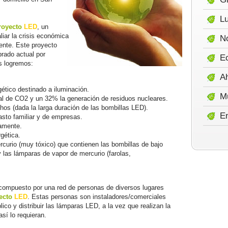
Lu
royecto
LED
, un
liar la crisis económica
No
ente. Este proyecto
brado actual por
E
s logremos:
A
ético destinado a iluminación.
M
al de CO2 y un 32% la generación de residuos nucleares.
os (dada la larga duración de las bombillas LED).
E
gasto familiar y de empresas.
tamente.
gética.
rcurio (muy tóxico) que contienen las bombillas de bajo
 las lámparas de vapor de mercurio (farolas,
compuesto por una red de personas de diversos lugares
ecto
LED
. Estas personas son instaladores/comerciales
ico y distribuir las lámparas LED, a la vez que realizan la
así lo requieran.