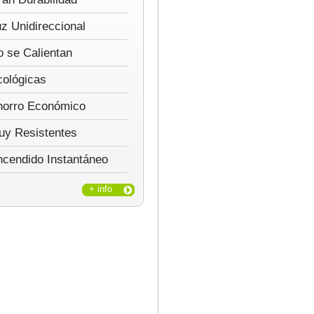
z Unidireccional
 se Calientan
cológicas
horro Económico
uy Resistentes
ncendido Instantáneo
+ info