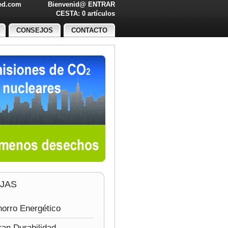
led.com
Bienvenid@
ENTRAR
O!
CESTA: 0 artículos
CONSEJOS
CONTACTO
JAS
orro Energético
an Durabilidad