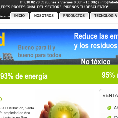
Tf: 610 82 70 39 (Lunes a Viernes 8:30h - 13:30h) / info@abe
¿ERES PROFESIONAL DEL SECTOR? ¡PÍDENOS TU DESCUENT
INICIO
NOSOTROS
PRODUCTOS
TECNOLOGIA
uos radiactivos
VENTA
D
Ah
la Distribución, Venta
Es propiedad de Ana
Gr
 domicilio en San