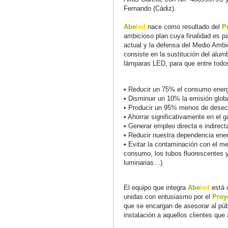
Fernando (Cádiz).
Abe
led
nace como resultado del
P
ambicioso plan cuya finalidad es pa
actual y la defensa del Medio Ambi
consiste en la sustitución del alum
lámparas LED, para que entre todo
• Reducir un 75% el consumo energ
• Disminuir un 10% la emisión glob
• Producir un 95% menos de desech
• Ahorrar significativamente en el 
• Generar empleo directa e indirec
• Reducir nuestra dependencia ener
• Evitar la contaminación con el me
consumo, los tubos fluorescentes y
luminarias…).
El equipo que integra
Abe
led
está 
unidas con entusiasmo por el
Proy
que se encargan de asesorar al públ
instalación a aquellos clientes que 