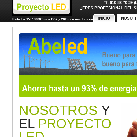
Tf: 610 82 70 39 
¿ERES PROFESIONAL DE
INICIO
NOSOT
Evitados 15746000Tm de CO2 y 20Tm de residuos radiactivos
NOSOTROS
Y
EL
PROYECTO
LED