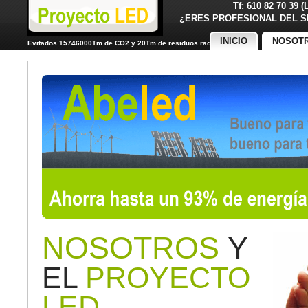
Tf: 610 82 70 39 
¿ERES PROFESIONAL DE
INICIO
NOSOT
Evitados 15746000Tm de CO2 y 20Tm de residuos radiactivos
NOSOTROS
Y
EL
PROYECTO
LED