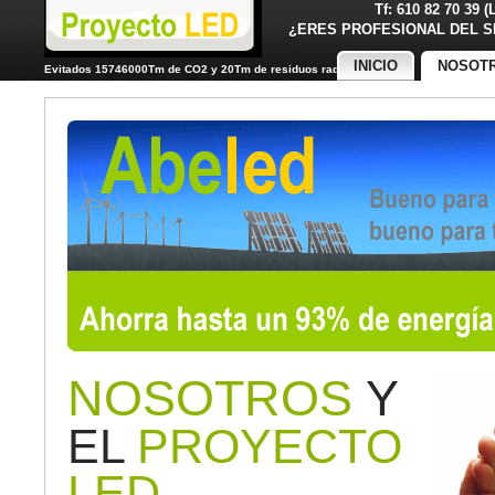
Tf: 610 82 70 39 
¿ERES PROFESIONAL DE
INICIO
NOSOT
Evitados 15746000Tm de CO2 y 20Tm de residuos radiactivos
NOSOTROS
Y
EL
PROYECTO
LED