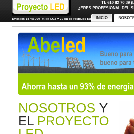
Tf: 610 82 70 39 
¿ERES PROFESIONAL DE
INICIO
NOSOT
Evitados 15746000Tm de CO2 y 20Tm de residuos radiactivos
NOSOTROS
Y
EL
PROYECTO
LED