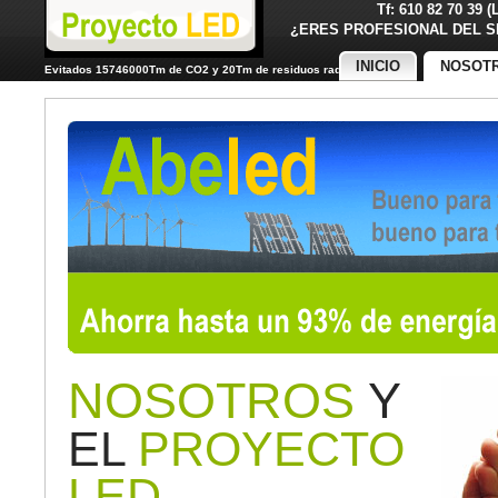
Tf: 610 82 70 39 
¿ERES PROFESIONAL DE
INICIO
NOSOT
Evitados 15746000Tm de CO2 y 20Tm de residuos radiactivos
NOSOTROS
Y
EL
PROYECTO
LED