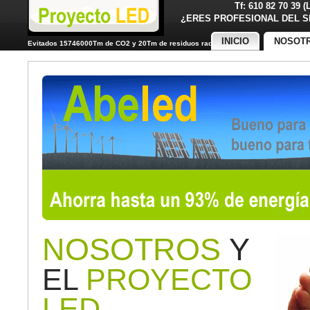
Tf: 610 82 70 39 
¿ERES PROFESIONAL DE
INICIO
NOSOT
Evitados 15746000Tm de CO2 y 20Tm de residuos radiactivos
NOSOTROS
Y
EL
PROYECTO
LED