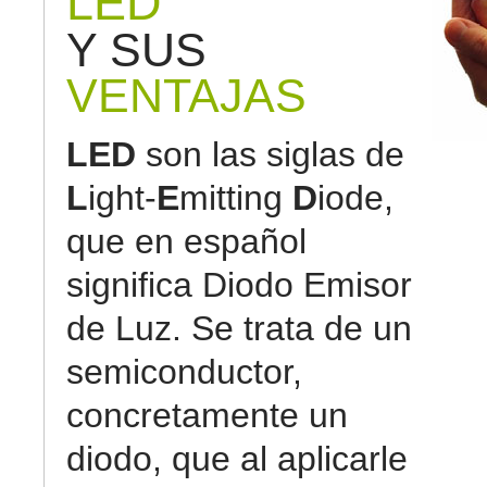
LED
Y SUS
VENTAJAS
LED
son las siglas de
L
ight-
E
mitting
D
iode,
que en español
significa Diodo Emisor
de Luz. Se trata de un
semiconductor,
concretamente un
diodo, que al aplicarle