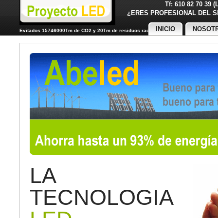
Tf: 610 82 70 39 
¿ERES PROFESIONAL DE
INICIO
NOSOT
Evitados 15746000Tm de CO2 y 20Tm de residuos radiactivos
LA
TECNOLOGIA