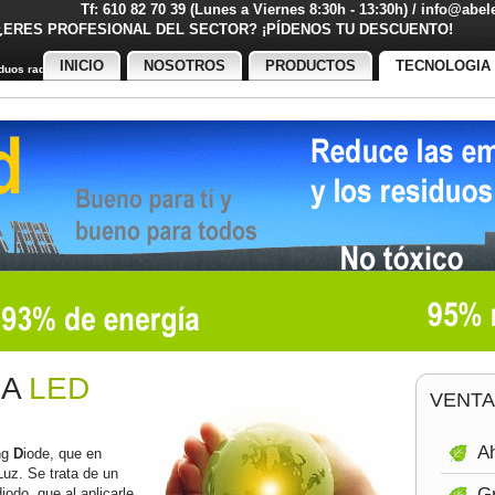
Tf: 610 82 70 39 (Lunes a Viernes 8:30h - 13:30h) / info@abe
¿ERES PROFESIONAL DEL SECTOR? ¡PÍDENOS TU DESCUENT
INICIO
NOSOTROS
PRODUCTOS
TECNOLOGIA
uos radiactivos
IA
LED
VENTA
Ah
ng
D
iode, que en
Luz. Se trata de un
Gr
odo, que al aplicarle