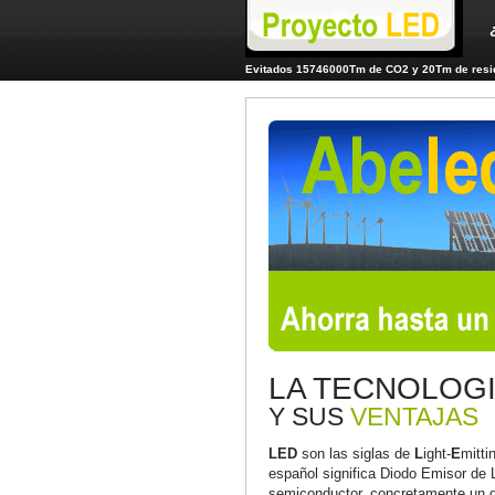
Evitados 15746000Tm de CO2 y 20Tm de resid
LA TECNOLOG
Y SUS
VENTAJAS
LED
son las siglas de
L
ight-
E
mitti
español significa Diodo Emisor de 
semiconductor, concretamente un di