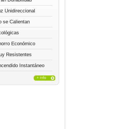
z Unidireccional
 se Calientan
cológicas
horro Económico
uy Resistentes
ncendido Instantáneo
+ info