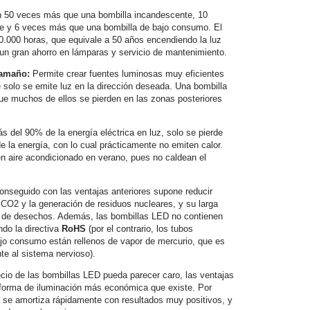
 50 veces más que una bombilla incandescente, 10
e y 6 veces más que una bombilla de bajo consumo. El
50.000 horas, que equivale a 50 años encendiendo la luz
a un gran ahorro en lámparas y servicio de mantenimiento.
Tamaño:
Permite crear fuentes luminosas muy eficientes
solo se emite luz en la dirección deseada. Una bombilla
e muchos de ellos se pierden en las zonas posteriores
s del 90% de la energía eléctrica en luz, solo se pierde
 la energía, con lo cual prácticamente no emiten calor.
en aire acondicionado en verano, pues no caldean el
conseguido con las ventajas anteriores supone reducir
CO2 y la generación de residuos nucleares, y su larga
 de desechos. Además, las bombillas LED no contienen
do la directiva
RoHS
(por el contrario, los tubos
ajo consumo están rellenos de vapor de mercurio, que es
te al sistema nervioso).
cio de las bombillas LED pueda parecer caro, las ventajas
forma de iluminación más económica que existe. Por
ue se amortiza rápidamente con resultados muy positivos, y