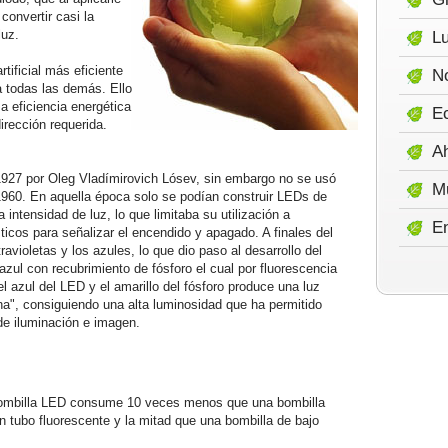
convertir casi la
luz.
Lu
tificial más eficiente
No
 todas las demás. Ello
a eficiencia energética
E
dirección requerida.
A
1927 por Oleg Vladímirovich Lósev, sin embargo no se usó
M
 1960. En aquella época solo se podían construir LEDs de
a intensidad de luz, lo que limitaba su utilización a
E
icos para señalizar el encendido y apagado. A finales del
avioletas y los azules, lo que dio paso al desarrollo del
zul con recubrimiento de fósforo el cual por fluorescencia
el azul del LED y el amarillo del fósforo produce una luz
a", consiguiendo una alta luminosidad que ha permitido
de iluminación e imagen.
ombilla LED consume 10 veces menos que una bombilla
n tubo fluorescente y la mitad que una bombilla de bajo