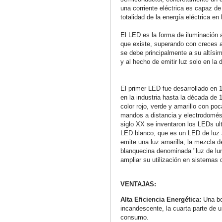
una corriente eléctrica es capaz de 
totalidad de la energía eléctrica en 
El LED es la forma de iluminación ar
que existe, superando con creces a
se debe principalmente a su altísim
y al hecho de emitir luz solo en la 
El primer LED fue desarrollado en 
en la industria hasta la década de
color rojo, verde y amarillo con poc
mandos a distancia y electrodomést
siglo XX se inventaron los LEDs ultr
LED blanco, que es un LED de luz a
emite una luz amarilla, la mezcla d
blanquecina denominada "luz de lun
ampliar su utilización en sistemas 
VENTAJAS:
Alta Eficiencia Energética:
Una b
incandescente, la cuarta parte de u
consumo.