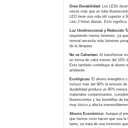
Gran Durabilidad:
Los LEDs duran
veces más que un tubo fluorescent
LED tiene una vida útil superior a 
casi 3 horas diarias. Esto signific
Luz Unidireccional y Reducido 
requiriendo menos lúmenes, ya que 
normal necesita más lúmenes porqu
de la lámpara.
No se Calientan:
Al transformar má
en forma de calor menos del 10% de
Esto también contribuye al ahorro 
ambiente.
Ecológicas:
El ahorro energético 
incluso más del 90% la emisión de 
durabilidad produce un 95% menos
materiales contaminantes, cumplien
fluorescentes y las bombillas de b
muy tóxico y afecta irreversiblemen
Ahorro Económico:
Aunque el pre
que hemos visto hacen que sea la 
tanto, se trata de una inversión q