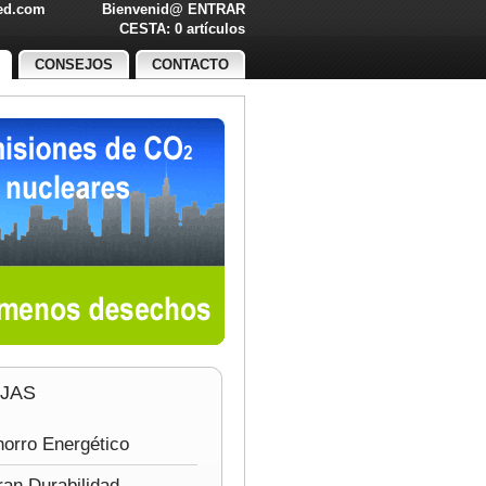
led.com
Bienvenid@
ENTRAR
O!
CESTA: 0 artículos
CONSEJOS
CONTACTO
JAS
orro Energético
an Durabilidad