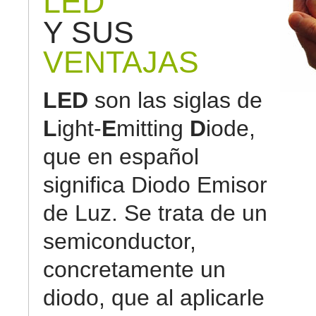
LED
Y SUS
VENTAJAS
LED
son las siglas de
L
ight-
E
mitting
D
iode,
que en español
significa Diodo Emisor
de Luz. Se trata de un
semiconductor,
concretamente un
diodo, que al aplicarle