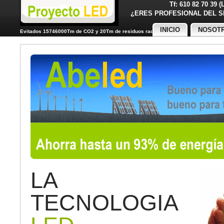
Tf: 610 82 70 39 
¿ERES PROFESIONAL DE
INICIO
NOSOT
Evitados 15746000Tm de CO2 y 20Tm de residuos radiactivos
LA
TECNOLOGIA