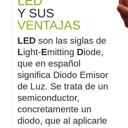
LED
Y SUS
VENTAJAS
LED
son las siglas de
L
ight-
E
mitting
D
iode,
que en español
significa Diodo Emisor
de Luz. Se trata de un
semiconductor,
concretamente un
diodo, que al aplicarle