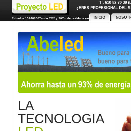
Tf: 610 82 70 39 
¿ERES PROFESIONAL DE
INICIO
NOSOT
Evitados 15746000Tm de CO2 y 20Tm de residuos radiactivos
LA
TECNOLOGIA