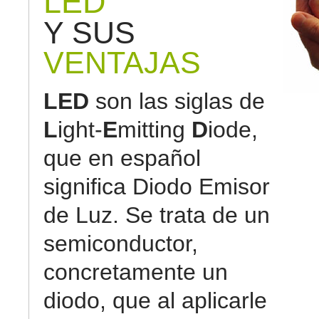
LED
Y SUS
VENTAJAS
LED
son las siglas de
L
ight-
E
mitting
D
iode,
que en español
significa Diodo Emisor
de Luz. Se trata de un
semiconductor,
concretamente un
diodo, que al aplicarle