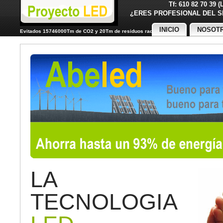
Tf: 610 82 70 39 
¿ERES PROFESIONAL DE
INICIO
NOSOT
Evitados 15746000Tm de CO2 y 20Tm de residuos radiactivos
LA
TECNOLOGIA