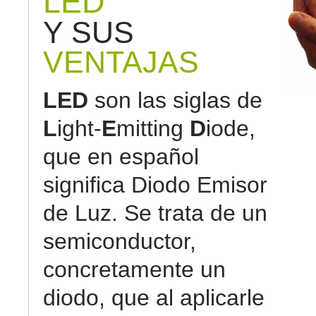
LED
Y SUS
VENTAJAS
LED
son las siglas de
L
ight-
E
mitting
D
iode,
que en español
significa Diodo Emisor
de Luz. Se trata de un
semiconductor,
concretamente un
diodo, que al aplicarle