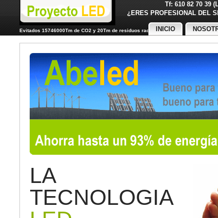
Tf: 610 82 70 39 
¿ERES PROFESIONAL DE
INICIO
NOSOT
Evitados 15746000Tm de CO2 y 20Tm de residuos radiactivos
LA
TECNOLOGIA