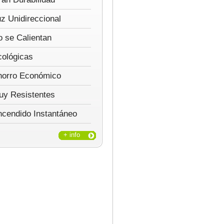
z Unidireccional
 se Calientan
cológicas
horro Económico
uy Resistentes
ncendido Instantáneo
+ info