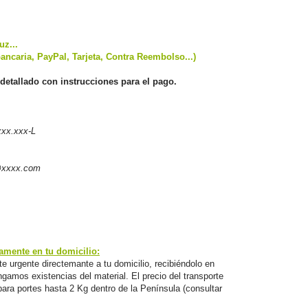
uz...
ancaria, PayPal, Tarjeta, Contra Reembolso...)
detallado con instrucciones para el pago.
xx.xxx-L
@xxxx.com
mente en tu domicilio:
e urgente directemante a tu domicilio, recibiéndolo en
amos existencias del material. El precio del transporte
para portes hasta 2 Kg dentro de la Península (consultar