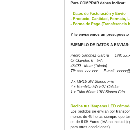
Para COMPRAR debes indicar:
- Datos de Facturación y Envío
- Producto, Cantidad, Formato, L
- Forma de Pago (Transferencia b
Y te enviaremos un presupuesto 
EJEMPLO DE DATOS A ENVIAR:
Pedro Sánchez García DNI: xx.x
C/ Claveles 6 - 5ºA
45400 - Mora (Toledo)
Tlf: xxx xxx xxx E-mail: xxxxx
3 x MR16 3W Blanco Frío
4 x Bombilla 5W E27 Cálidas
1 x Tubo 60cm 10W Blanco Frío
Recibe tus lámparas LED cómoda
Los pedidos se envían por transport
menos de 48 horas siempre que teng
es de 6.05 Euros (IVA no incluido) 
para otras condiciones).