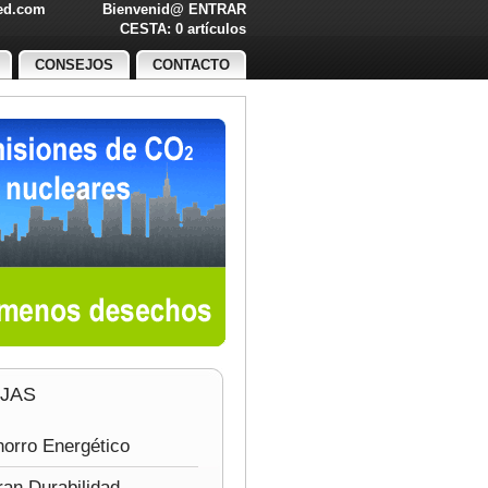
led.com
Bienvenid@
ENTRAR
O!
CESTA: 0 artículos
CONSEJOS
CONTACTO
JAS
orro Energético
an Durabilidad