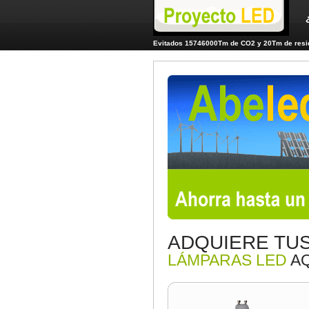
Evitados 15746000Tm de CO2 y 20Tm de resid
ADQUIERE TU
LÁMPARAS LED
AQ