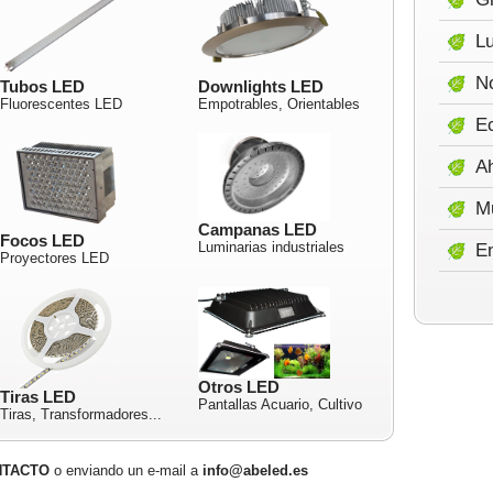
Lu
No
Tubos LED
Downlights LED
Fluorescentes LED
Empotrables, Orientables
E
A
M
Campanas LED
Focos LED
Luminarias industriales
E
Proyectores LED
Otros LED
Tiras LED
Pantallas Acuario, Cultivo
Tiras, Transformadores...
NTACTO
o enviando un e-mail a
info@abeled.es