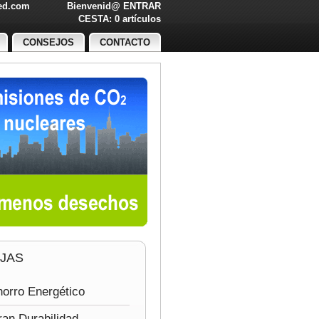
led.com
Bienvenid@
ENTRAR
O!
CESTA: 0 artículos
CONSEJOS
CONTACTO
JAS
orro Energético
an Durabilidad