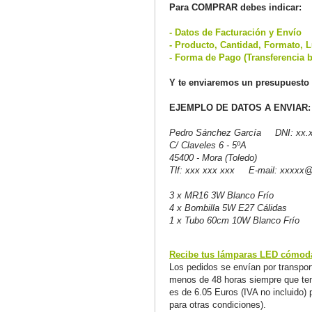
Para COMPRAR debes indicar:
- Datos de Facturación y Envío
- Producto, Cantidad, Formato, L
- Forma de Pago (Transferencia b
Y te enviaremos un presupuesto 
EJEMPLO DE DATOS A ENVIAR:
Pedro Sánchez García DNI: xx.x
C/ Claveles 6 - 5ºA
45400 - Mora (Toledo)
Tlf: xxx xxx xxx E-mail: xxxxx
3 x MR16 3W Blanco Frío
4 x Bombilla 5W E27 Cálidas
1 x Tubo 60cm 10W Blanco Frío
Recibe tus lámparas LED cómoda
Los pedidos se envían por transport
menos de 48 horas siempre que teng
es de 6.05 Euros (IVA no incluido) 
para otras condiciones).