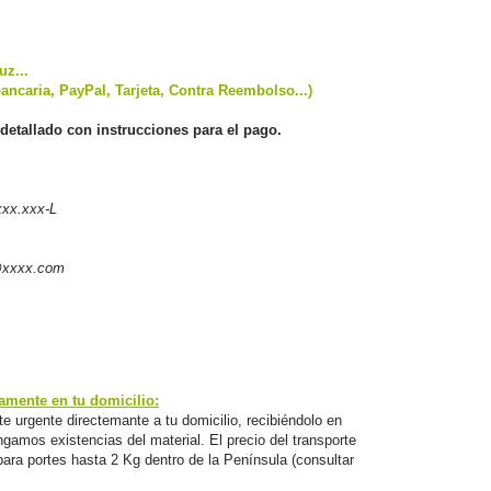
uz...
ancaria, PayPal, Tarjeta, Contra Reembolso...)
detallado con instrucciones para el pago.
xx.xxx-L
@xxxx.com
mente en tu domicilio:
e urgente directemante a tu domicilio, recibiéndolo en
amos existencias del material. El precio del transporte
para portes hasta 2 Kg dentro de la Península (consultar