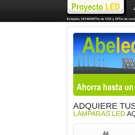
Evitados 15746000Tm de CO2 y 20Tm de resid
ADQUIERE TU
LÁMPARAS LED
AQ