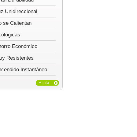
z Unidireccional
 se Calientan
cológicas
horro Económico
uy Resistentes
ncendido Instantáneo
+ info