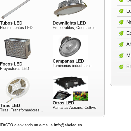
Lu
No
Tubos LED
Downlights LED
Fluorescentes LED
Empotrables, Orientables
E
A
M
Campanas LED
Focos LED
Luminarias industriales
E
Proyectores LED
Otros LED
Tiras LED
Pantallas Acuario, Cultivo
Tiras, Transformadores...
NTACTO
o enviando un e-mail a
info@abeled.es