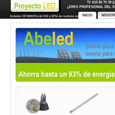
Tf: 610 82 70 39 
¿ERES PROFESIONAL DE
INICIO
NOSOT
Evitados 15746000Tm de CO2 y 20Tm de residuos radiactivos