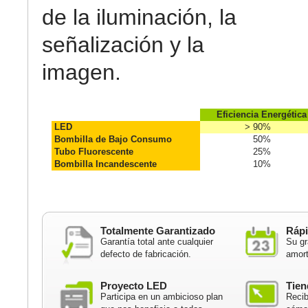
de la iluminación, la
señalización y la
imagen.
Eficiencia Energética
LED
> 90%
Bombilla de Bajo Consumo
50%
Tubo Fluorescente
25%
Bombilla Incandescente
10%
Totalmente Garantizado
Rápi
Garantía total ante cualquier
Su gr
defecto de fabricación.
amort
Proyecto LED
Tien
Participa en un ambicioso plan
Recib