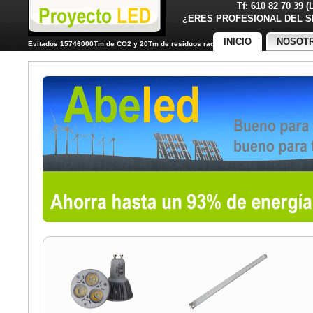
Tf: 610 82 70 39 
¿ERES PROFESIONAL DE
INICIO
NOSOT
Evitados 15746000Tm de CO2 y 20Tm de residuos radiactivos