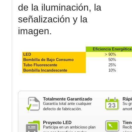
de la iluminación, la
señalización y la
imagen.
Eficiencia Energética
LED
> 90%
Bombilla de Bajo Consumo
50%
Tubo Fluorescente
25%
Bombilla Incandescente
10%
Totalmente Garantizado
Rápi
Garantía total ante cualquier
Su gr
defecto de fabricación.
amort
Proyecto LED
Tien
Participa en un ambicioso plan
Recib