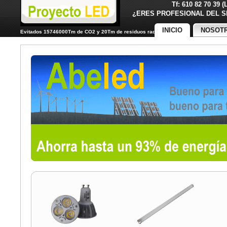
Tf: 610 82 70 39 
¿ERES PROFESIONAL DE
INICIO
NOSOT
Evitados 15746000Tm de CO2 y 20Tm de residuos radiactivos