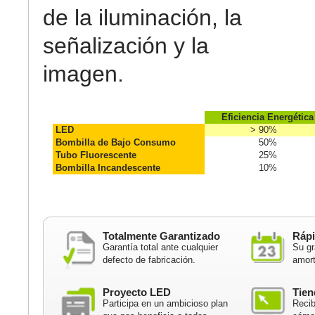
de la iluminación, la
señalización y la
imagen.
Eficiencia Energética
LED
> 90%
Bombilla de Bajo Consumo
50%
Tubo Fluorescente
25%
Bombilla Incandescente
10%
Totalmente Garantizado
Rápi
Garantía total ante cualquier
Su gr
defecto de fabricación.
amort
Proyecto LED
Tien
Participa en un ambicioso plan
Recib