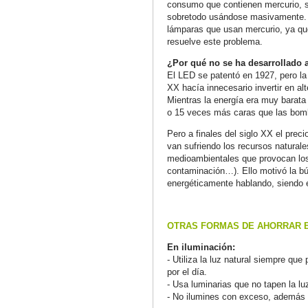
consumo que contienen mercurio, si
sobretodo usándose masivamente. Po
lámparas que usan mercurio, ya qu
resuelve este problema.
¿Por qué no se ha desarrollado 
El LED se patentó en 1927, pero la 
XX hacía innecesario invertir en a
Mientras la energía era muy barata
o 15 veces más caras que las bombi
Pero a finales del siglo XX el prec
van sufriendo los recursos natural
medioambientales que provocan los
contaminación…). Ello motivó la bú
energéticamente hablando, siendo 
OTRAS FORMAS DE AHORRAR E
En iluminación:
- Utiliza la luz natural siempre qu
por el día.
- Usa luminarias que no tapen la lu
- No ilumines con exceso, además 