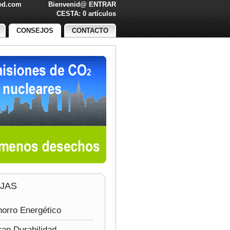
led.com
Bienvenid@
ENTRAR
O!
CESTA: 0 artículos
CONSEJOS
CONTACTO
JAS
orro Energético
an Durabilidad