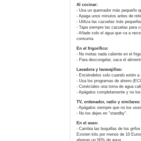
Al cocinar:
- Usa un quemador más pequeño qu
- Apaga unos minutos antes de retir
- Utiliza las cazuelas más pequeñ
- Tapa siempre las cazuelas para c
- Añade solo el agua que va a neces
consuma.
En el frigorífico:
- No metas nada caliente en el frigo
- Para descongelar, saca el alimento
Lavadora y lavavajillas:
- Enciéndelos solo cuando estén a 
- Usa los programas de ahorro (EC
- Conéctales una toma de agua cali
- Apágalos completamente y no los
TV, ordenador, radio y similares:
- Apágalos siempre que no los uses
- No los dejes en "standby".
En el aseo:
- Cambia las boquillas de los grifos
Existen kits por menos de 10 Euros 
ahorran un 50% de agua.