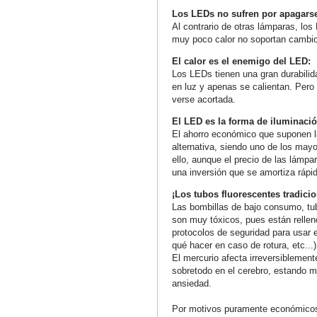
Los LEDs no sufren por apagarse
Al contrario de otras lámparas, los
muy poco calor no soportan cambio
El calor es el enemigo del LED:
Los LEDs tienen una gran durabilida
en luz y apenas se calientan. Pero 
verse acortada.
El LED es la forma de iluminaci
El ahorro económico que suponen l
alternativa, siendo uno de los mayo
ello, aunque el precio de las lámp
una inversión que se amortiza rápi
¡Los tubos fluorescentes tradici
Las bombillas de bajo consumo, tu
son muy tóxicos, pues están rellen
protocolos de seguridad para usar 
qué hacer en caso de rotura, etc...
El mercurio afecta irreversiblemen
sobretodo en el cerebro, estando mu
ansiedad.
Por motivos puramente económicos 