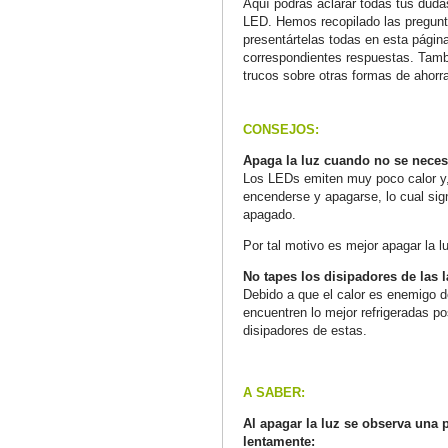
Aquí podrás aclarar todas tus duda
LED. Hemos recopilado las pregun
presentártelas todas en esta página
correspondientes respuestas. Tamb
trucos sobre otras formas de ahorra
CONSEJOS:
Apaga la luz cuando no se necesi
Los LEDs emiten muy poco calor y,
encenderse y apagarse, lo cual sig
apagado.
Por tal motivo es mejor apagar la 
No tapes los disipadores de las
Debido a que el calor es enemigo 
encuentren lo mejor refrigeradas pos
disipadores de estas.
A SABER:
Al apagar la luz se observa una
lentamente: