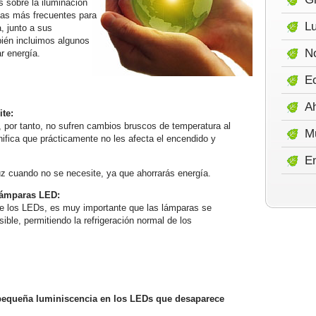
s sobre la iluminación
tas más frecuentes para
Lu
, junto a sus
ién incluimos algunos
No
r energía.
E
A
te:
 por tanto, no sufren cambios bruscos de temperatura al
M
nifica que prácticamente no les afecta el encendido y
E
luz cuando no se necesite, ya que ahorrarás energía.
 lámparas LED:
de los LEDs, es muy importante que las lámparas se
ible, permitiendo la refrigeración normal de los
 pequeña luminiscencia en los LEDs que desaparece