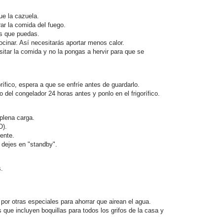
e la cazuela.
ar la comida del fuego.
as que puedas.
ocinar. Así necesitarás aportar menos calor.
itar la comida y no la pongas a hervir para que se
rífico, espera a que se enfríe antes de guardarlo.
 del congelador 24 horas antes y ponlo en el frigorífico.
plena carga.
O).
ente.
 dejes en "standby".
.
 por otras especiales para ahorrar que airean el agua.
que incluyen boquillas para todos los grifos de la casa y