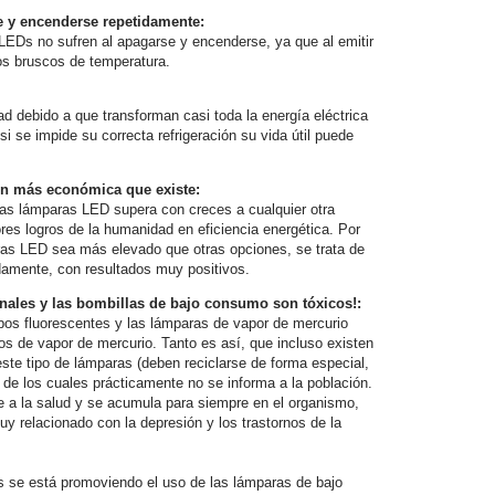
 y encenderse repetidamente:
 LEDs no sufren al apagarse y encenderse, ya que al emitir
s bruscos de temperatura.
d debido a que transforman casi toda la energía eléctrica
si se impide su correcta refrigeración su vida útil puede
ón más económica que existe:
as lámparas LED supera con creces a cualquier otra
res logros de la humanidad en eficiencia energética. Por
aras LED sea más elevado que otras opciones, se trata de
damente, con resultados muy positivos.
onales y las bombillas de bajo consumo son tóxicos!:
bos fluorescentes y las lámparas de vapor de mercurio
os de vapor de mercurio. Tanto es así, que incluso existen
este tipo de lámparas (deben reciclarse de forma especial,
) de los cuales prácticamente no se informa a la población.
te a la salud y se acumula para siempre en el organismo,
y relacionado con la depresión y los trastornos de la
se está promoviendo el uso de las lámparas de bajo