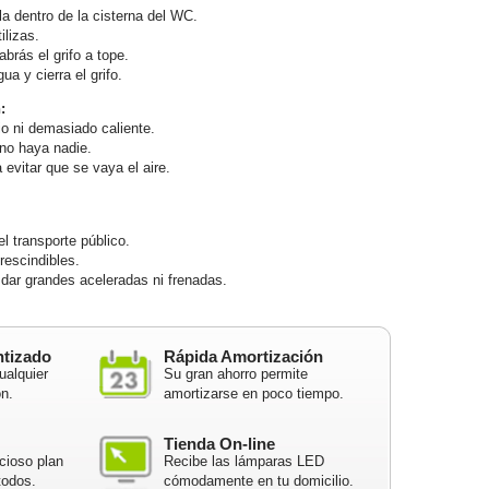
a dentro de la cisterna del WC.
ilizas.
brás el grifo a tope.
ua y cierra el grifo.
:
io ni demasiado caliente.
no haya nadie.
 evitar que se vaya el aire.
el transporte público.
rescindibles.
dar grandes aceleradas ni frenadas.
ntizado
Rápida Amortización
ualquier
Su gran ahorro permite
ón.
amortizarse en poco tiempo.
Tienda On-line
cioso plan
Recibe las lámparas LED
todos.
cómodamente en tu domicilio.