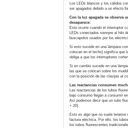
Los LEDs blancos y los cálidos con
ser apagados debido a un efecto ll
Con la luz apagada se observa 
desaparece:
Esto ocurre cuando el interruptor co
LEDs conectados siempre al hilo de 
buscapolos usados por los electrici
Si esto sucede en una lámpara cone
colocan en el techo) significa que l
obliga a que los interruptores corten
Si en cambio sucede en una lámpar
las que se colocan sobre los mueb
con la posición de las clavijas al c
Las reactancias consumen mucha
Las reactancias de los tubos fluor
bajo consumo llegan a consumir en
Así podemos decir que un tubo flu
+ 20).
Esto es algo que no suele tenerse 
factura eléctrica. Por ello, los t
los tubos fluorescentes tradicionale