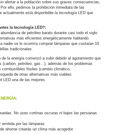
n alertar a la población sobre sus graves consecuencias,
r ello, pedimos la prohibición inmediata de las
e actualmente está disponbible la tecnología LED que
antes la tecnología LED?:
abundancia de petróleo barato durante casi todo el siglo
lternativas más eficientes energéticamente hablando.
 a nadie se le ocurriría comprar lámparas que costaran 10
llas tradicionales.
io de la energía comenzó a subir debido al agotamiento que
es (carbón, petróleo, gas…), además de los problemas
 combustibles fósiles (cambio climático,
squeda de otras alternativas más viables
el LED una de las mejores.
NERGÍA:
e puedas. No uses cortinas oscuras ni bajes las persianas
z emitida por las lámparas.
de ahorrar crearás un clima más acogedor.