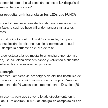
tienen fósforo, el cual continúa emitiendo luz después de
amado "fosforescencia".
una pequeña luminiscencia en los LEDs que NUNCA
rta el hilo neutro en vez del hilo de fase, quedando los
fase, lo cual les hace brillar de manera similar a los
stas.
ctada directamente a la red (por ejemplo, las que se
a instalación eléctrica no cumple la normativa, la cual
 siempre la corriente en el hilo de fase.
a conectada a la red mediante un enchufe (por ejemplo,
les), se soluciona desenchufando y volviendo a enchufar
ontrario de cómo estaban en principio.
 energía:
escentes, lámparas de descarga y de algunas bombillas de
 algunos casos casi lo mismo que las propias lámparas.
orescente de 20 watios consume realmente 40 watios (20
en cuenta, pero que se ve reflejado directamente en la
ubos de LEDs ahorran un 80% de energía en comparación con
s.