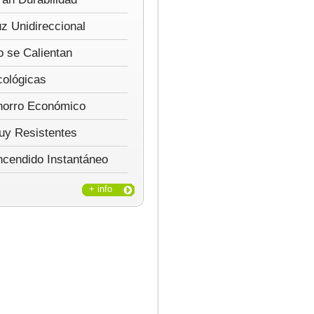
z Unidireccional
 se Calientan
cológicas
horro Económico
uy Resistentes
ncendido Instantáneo
+ info