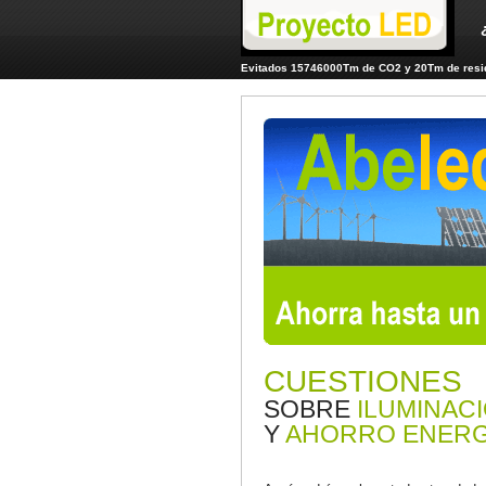
Evitados 15746000Tm de CO2 y 20Tm de resid
CUESTIONES
SOBRE
ILUMINAC
Y
AHORRO ENERG