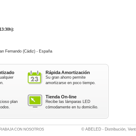
13:30h):
n Fernando (Cádiz) - España
ntizado
Rápida Amortización
ualquier
Su gran ahorro permite
ón.
amortizarse en poco tiempo.
Tienda On-line
cioso plan
Recibe las lámparas LED
todos.
cómodamente en tu domicilio.
© ABELED - Distribución, Vent
RABAJA CON NOSOTROS