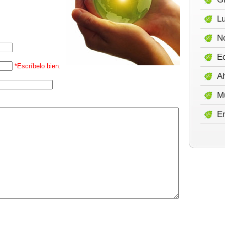
Lu
No
E
*Escríbelo bien.
A
M
E