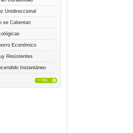
z Unidireccional
 se Calientan
cológicas
horro Económico
uy Resistentes
ncendido Instantáneo
+ info