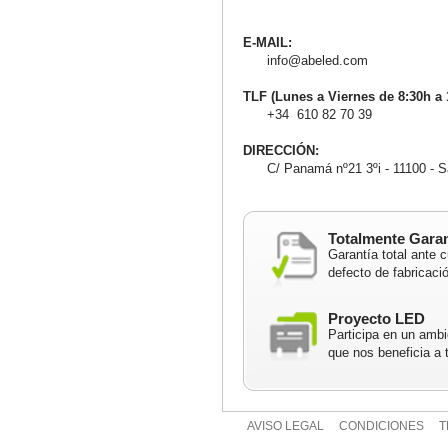
E-MAIL:
info@abeled.com
TLF (Lunes a Viernes de 8:30h a 
+34 610 82 70 39
DIRECCIÓN:
C/ Panamá nº21 3ºi - 11100 - Sa
Totalmente Gara
Garantía total ante c
defecto de fabricaci
Proyecto LED
Participa en un ambi
que nos beneficia a 
AVISO LEGAL
CONDICIONES
T