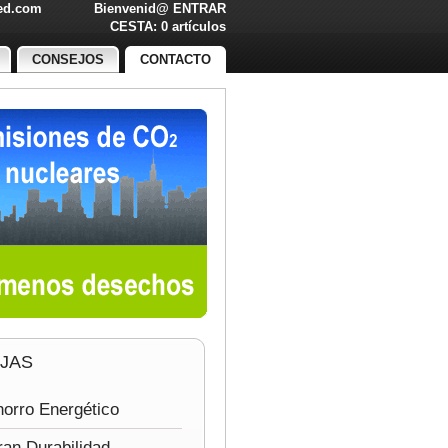
led.com
Bienvenid@
ENTRAR
O!
CESTA: 0 artículos
CONSEJOS
CONTACTO
JAS
orro Energético
an Durabilidad