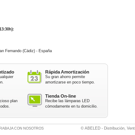
13:30h):
n Fernando (Cádiz) - España
ntizado
Rápida Amortización
ualquier
Su gran ahorro permite
ón.
amortizarse en poco tiempo.
Tienda On-line
cioso plan
Recibe las lámparas LED
todos.
cómodamente en tu domicilio.
© ABELED - Distribución, Vent
RABAJA CON NOSOTROS