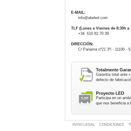
E-MAIL:
info@abeled.com
TLF (Lunes a Viernes de 8:30h a 
+34 610 82 70 39
DIRECCIÓN:
C/ Panamá nº21 3ºi - 11100 - Sa
Totalmente Gara
Garantía total ante c
defecto de fabricaci
Proyecto LED
Participa en un ambi
que nos beneficia a 
AVISO LEGAL
CONDICIONES
T