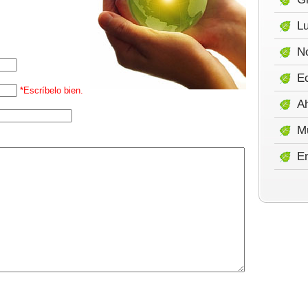
Lu
No
E
*Escríbelo bien.
A
M
E