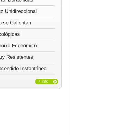
z Unidireccional
 se Calientan
cológicas
horro Económico
uy Resistentes
ncendido Instantáneo
+ info