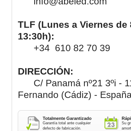
info@abeled.com
TLF (Lunes a Viernes de 
13:30h):
+34 610 82 70 39
DIRECCIÓN:
C/ Panamá nº21 3ºi - 11
Fernando (Cádiz) - Españ
Totalmente Garantizado
Rápi
Garantía total ante cualquier
Su gr
defecto de fabricación.
amort