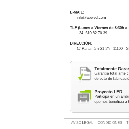
E-MAIL:
info@abeled.com
TLF (Lunes a Viernes de 8:30h a 
+34 610 82 70 39
DIRECCIÓN:
C/ Panamá nº21 3ºi - 11100 - Sa
Totalmente Gara
Garantía total ante c
defecto de fabricaci
Proyecto LED
Participa en un ambi
que nos beneficia a 
AVISO LEGAL
CONDICIONES
T