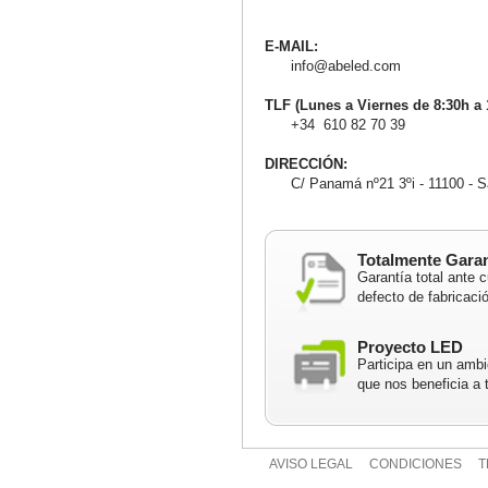
E-MAIL:
info@abeled.com
TLF (Lunes a Viernes de 8:30h a 
+34 610 82 70 39
DIRECCIÓN:
C/ Panamá nº21 3ºi - 11100 - Sa
Totalmente Gara
Garantía total ante c
defecto de fabricaci
Proyecto LED
Participa en un ambi
que nos beneficia a 
AVISO LEGAL
CONDICIONES
T