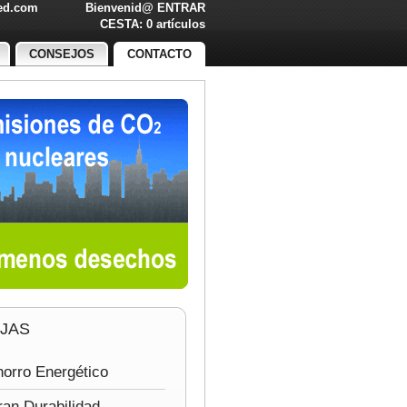
led.com
Bienvenid@
ENTRAR
O!
CESTA: 0 artículos
CONSEJOS
CONTACTO
JAS
orro Energético
an Durabilidad