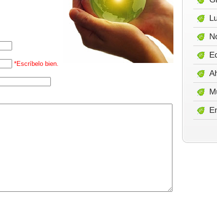
Lu
No
E
*Escríbelo bien.
A
M
E