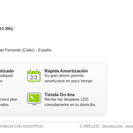
13:30h):
n Fernando (Cádiz) - España
ntizado
Rápida Amortización
ualquier
Su gran ahorro permite
ón.
amortizarse en poco tiempo.
Tienda On-line
cioso plan
Recibe las lámparas LED
todos.
cómodamente en tu domicilio.
© ABELED - Distribución, Vent
RABAJA CON NOSOTROS