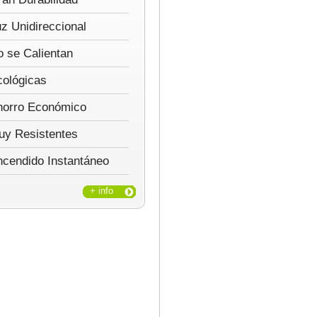
z Unidireccional
 se Calientan
cológicas
horro Económico
uy Resistentes
ncendido Instantáneo
+ info