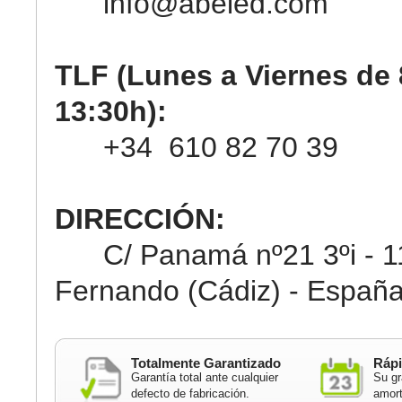
info@abeled.com
TLF (Lunes a Viernes de 
13:30h):
+34 610 82 70 39
DIRECCIÓN:
C/ Panamá nº21 3ºi - 11
Fernando (Cádiz) - Españ
Totalmente Garantizado
Rápi
Garantía total ante cualquier
Su gr
defecto de fabricación.
amort