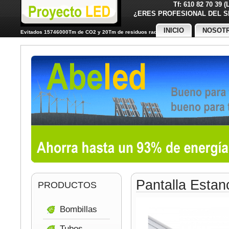
Tf: 610 82 70 39 
¿ERES PROFESIONAL DE
INICIO
NOSOT
Evitados 15746000Tm de CO2 y 20Tm de residuos radiactivos
Pantalla Esta
PRODUCTOS
Bombillas
Tubos