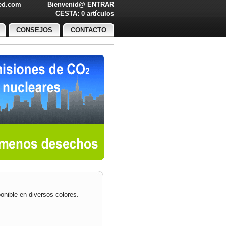
led.com
Bienvenid@
ENTRAR
O!
CESTA: 0 artículos
CONSEJOS
CONTACTO
onible en diversos colores.