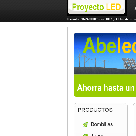
Evitados 15746000Tm de CO2 y 20Tm de resid
PRODUCTOS
Bombillas
Tubos