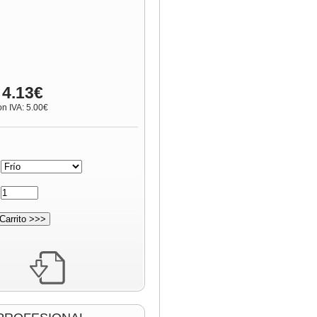
 4.13€
on IVA: 5.00€
:
: