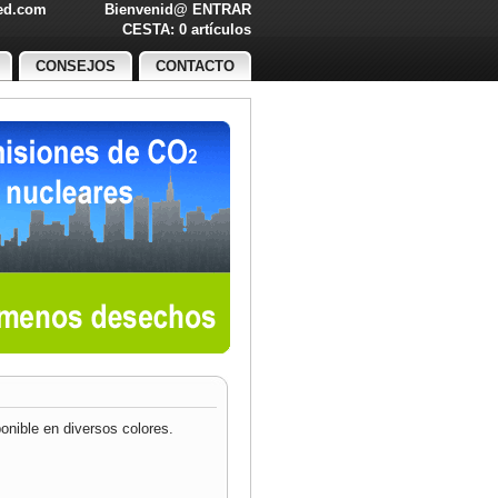
led.com
Bienvenid@
ENTRAR
O!
CESTA: 0 artículos
CONSEJOS
CONTACTO
onible en diversos colores.