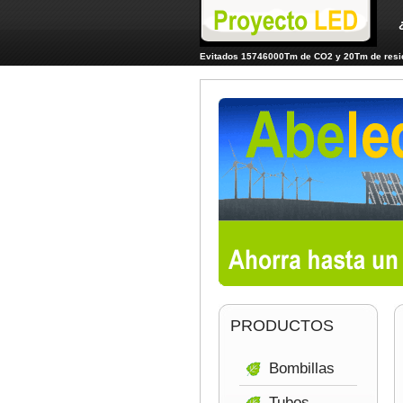
Evitados 15746000Tm de CO2 y 20Tm de resid
PRODUCTOS
Bombillas
Tubos