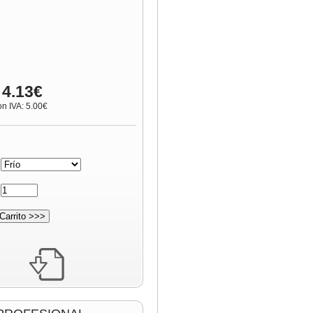
 4.13€
on IVA: 5.00€
:
: