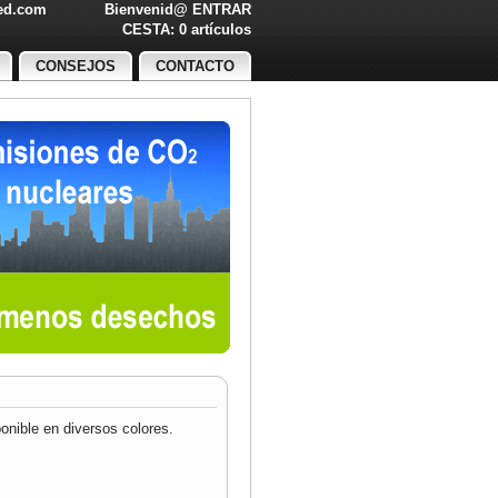
led.com
Bienvenid@
ENTRAR
O!
CESTA: 0 artículos
CONSEJOS
CONTACTO
onible en diversos colores.