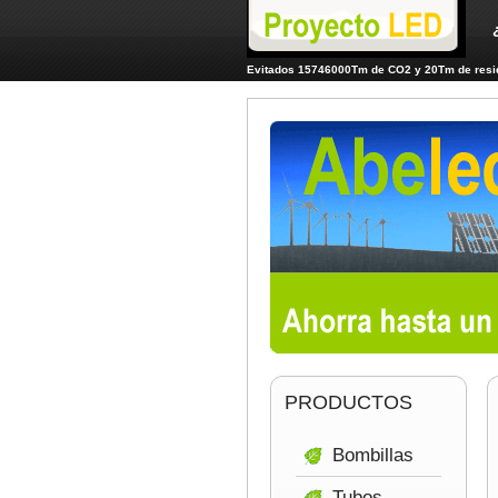
Evitados 15746000Tm de CO2 y 20Tm de resid
PRODUCTOS
Bombillas
Tubos