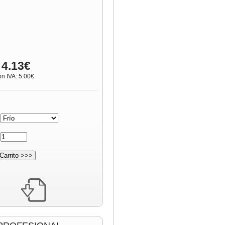
 4.13€
on IVA: 5.00€
:
: