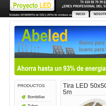
Tf: 610 82 70 39 
¿ERES PROFESIONAL DE
INICIO
NOSOT
Evitados 15746000Tm de CO2 y 20Tm de residuos radiactivos
Tira LED 50x5
PRODUCTOS
5m
Bombillas
Tubos