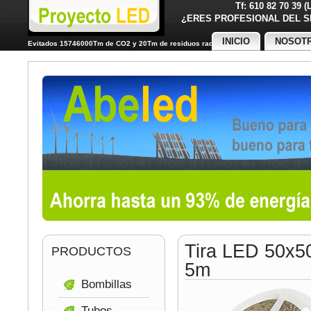
Tf: 610 82 70 39 
¿ERES PROFESIONAL DE
INICIO
NOSOT
Evitados 15746000Tm de CO2 y 20Tm de residuos radiactivos
Tira LED 50x5
PRODUCTOS
5m
Bombillas
Tubos