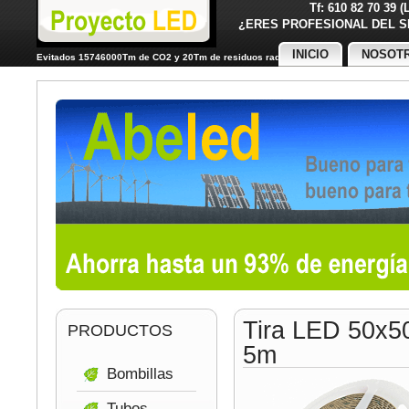
Tf: 610 82 70 39 
¿ERES PROFESIONAL DE
INICIO
NOSOT
Evitados 15746000Tm de CO2 y 20Tm de residuos radiactivos
Tira LED 50x5
PRODUCTOS
5m
Bombillas
Tubos