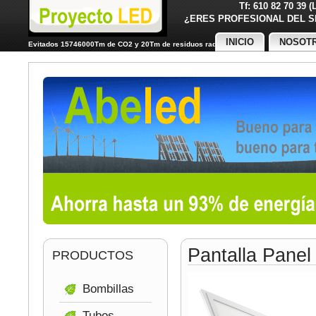
Tf: 610 82 70 39 
¿ERES PROFESIONAL DE
INICIO
NOSOT
Evitados 15746000Tm de CO2 y 20Tm de residuos radiactivos
Pantalla Pane
PRODUCTOS
Bombillas
Tubos