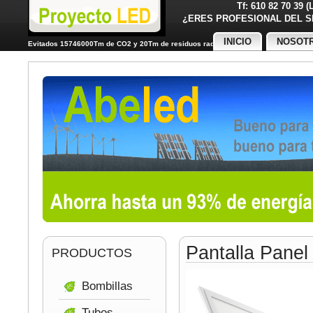
Tf: 610 82 70 39 
¿ERES PROFESIONAL DE
INICIO
NOSOT
Evitados 15746000Tm de CO2 y 20Tm de residuos radiactivos
Pantalla Pane
PRODUCTOS
Bombillas
Tubos