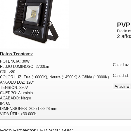
PVP
Precio c
2 año
Datos Técnicos:
POTENCIA: 30W
Color Luz
FLUJO LUMINOSO: 2700Lm
CRI: >80
Cantidad
COLOR LUZ: Fría (~6000K), Neutra (~4500K) ó Cálida (~3000K)
ÁNGULO LUZ: 120º
TENSIÓN: 220V
CUERPO: Aluminio
ACABADO: Negro
IP: 65
DIMENSIONES: 208x188x28 mm
VIDA ÚTIL: >30.000h
Foco Proyector LED SMD 50W