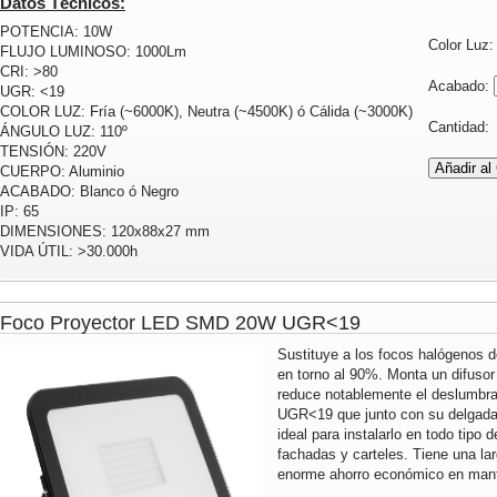
Datos Técnicos:
POTENCIA: 10W
Color Luz
FLUJO LUMINOSO: 1000Lm
CRI: >80
Acabado:
UGR: <19
COLOR LUZ: Fría (~6000K), Neutra (~4500K) ó Cálida (~3000K)
Cantidad
ÁNGULO LUZ: 110º
TENSIÓN: 220V
CUERPO: Aluminio
ACABADO: Blanco ó Negro
IP: 65
DIMENSIONES: 120x88x27 mm
VIDA ÚTIL: >30.000h
Foco Proyector LED SMD 20W UGR<19
Sustituye a los focos halógenos 
en torno al 90%. Monta un difusor 
reduce notablemente el deslumbra
UGR<19 que junto con su delgada
ideal para instalarlo en todo tipo 
fachadas y carteles. Tiene una lar
enorme ahorro económico en mante