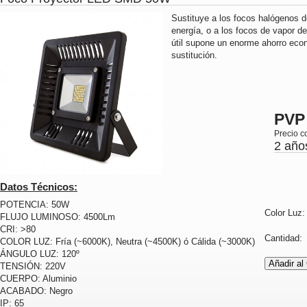
Sustituye a los focos halógenos
energía, o a los focos de vapor d
útil supone un enorme ahorro ec
sustitución.
PVP
Precio c
2 año
Datos Técnicos:
POTENCIA: 50W
Color Luz
FLUJO LUMINOSO: 4500Lm
CRI: >80
Cantidad
COLOR LUZ: Fría (~6000K), Neutra (~4500K) ó Cálida (~3000K)
ÁNGULO LUZ: 120º
TENSIÓN: 220V
CUERPO: Aluminio
ACABADO: Negro
IP: 65