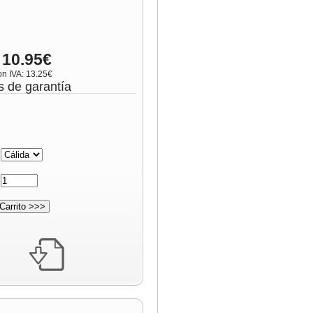
 10.95€
on IVA: 13.25€
s de garantía
:
: