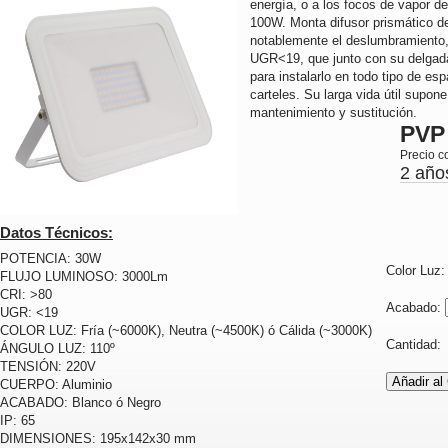
energía, o a los focos de vapor d
100W. Monta difusor prismático de
notablemente el deslumbramiento,
UGR<19, que junto con su delgada
para instalarlo en todo tipo de es
carteles. Su larga vida útil supo
mantenimiento y sustitución.
PVP
Precio c
2 año
Datos Técnicos:
POTENCIA: 30W
Color Luz
FLUJO LUMINOSO: 3000Lm
CRI: >80
Acabado:
UGR: <19
COLOR LUZ: Fría (~6000K), Neutra (~4500K) ó Cálida (~3000K)
Cantidad
ÁNGULO LUZ: 110º
TENSIÓN: 220V
CUERPO: Aluminio
ACABADO: Blanco ó Negro
IP: 65
DIMENSIONES: 195x142x30 mm