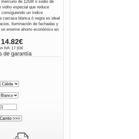
e mercurio de 125W o sodio de
 vidrio especial que reduce
 consiguiendo un índice
 carcasa blanca ó negra es ideal
pacios, iluminación de fachadas y
ne un enorme ahorro económico en
 14.82€
on IVA: 17.93€
s de garantía
:
: