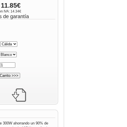
 11.85€
on IVA: 14.34€
s de garantía
:
:
 de 300W ahorrando un 90% de