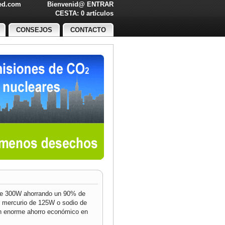
led.com
Bienvenid@
ENTRAR
O!
CESTA: 0 artículos
CONSEJOS
CONTACTO
 de 300W ahorrando un 90% de
e mercurio de 125W o sodio de
un enorme ahorro económico en