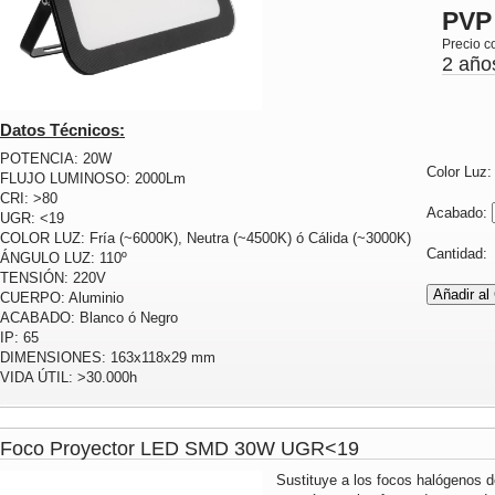
PVP
Precio c
2 año
Datos Técnicos:
POTENCIA: 20W
Color Luz
FLUJO LUMINOSO: 2000Lm
CRI: >80
Acabado:
UGR: <19
COLOR LUZ: Fría (~6000K), Neutra (~4500K) ó Cálida (~3000K)
Cantidad
ÁNGULO LUZ: 110º
TENSIÓN: 220V
CUERPO: Aluminio
ACABADO: Blanco ó Negro
IP: 65
DIMENSIONES: 163x118x29 mm
VIDA ÚTIL: >30.000h
Foco Proyector LED SMD 30W UGR<19
Sustituye a los focos halógenos