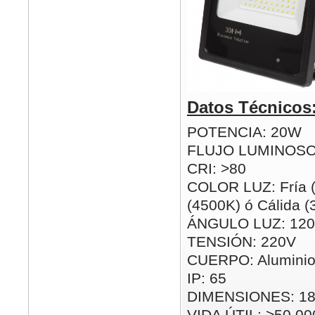
Datos Técnicos
POTENCIA: 20W
FLUJO LUMINOSO
CRI: >80
COLOR LUZ: Fría (
(4500K) ó Cálida 
ÁNGULO LUZ: 120
TENSIÓN: 220V
CUERPO: Alumini
IP: 65
DIMENSIONES: 1
VIDA ÚTIL: >50.00