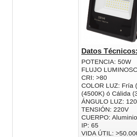
Datos Técnicos
POTENCIA: 50W
FLUJO LUMINOSO
CRI: >80
COLOR LUZ: Fría (
(4500K) ó Cálida 
ÁNGULO LUZ: 120
TENSIÓN: 220V
CUERPO: Alumini
IP: 65
VIDA ÚTIL: >50.00