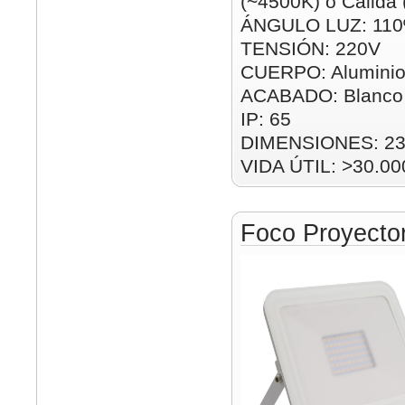
(~4500K) ó Cálida
ÁNGULO LUZ: 110
TENSIÓN: 220V
CUERPO: Alumini
ACABADO: Blanco
IP: 65
DIMENSIONES: 2
VIDA ÚTIL: >30.00
Foco Proyect