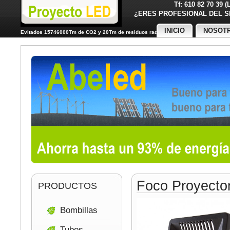
Tf: 610 82 70 39 
¿ERES PROFESIONAL DE
INICIO
NOSOT
Evitados 15746000Tm de CO2 y 20Tm de residuos radiactivos
Foco Proyect
PRODUCTOS
Bombillas
Tubos