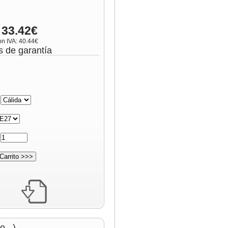
 33.42€
on IVA: 40.44€
s de garantía
:
:
...)