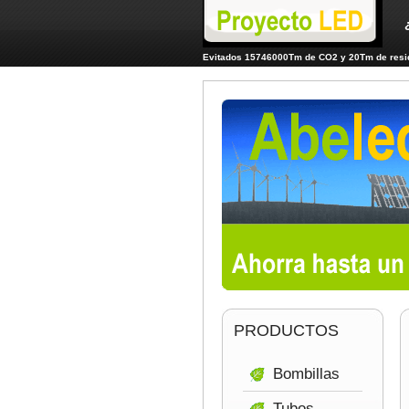
Evitados 15746000Tm de CO2 y 20Tm de resid
PRODUCTOS
Bombillas
Tubos