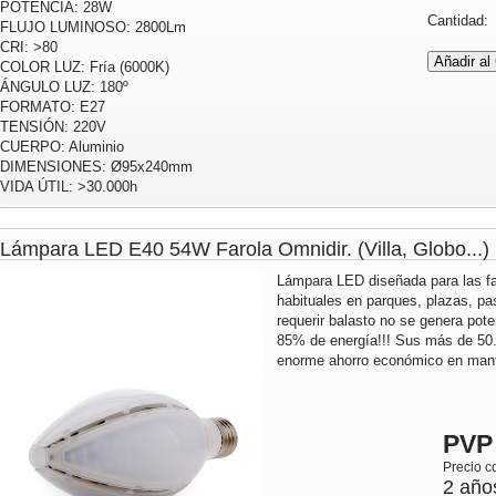
POTENCIA: 28W
Cantidad
FLUJO LUMINOSO: 2800Lm
CRI: >80
COLOR LUZ: Fría (6000K)
ÁNGULO LUZ: 180º
FORMATO: E27
TENSIÓN: 220V
CUERPO: Aluminio
DIMENSIONES: Ø95x240mm
VIDA ÚTIL: >30.000h
Lámpara LED E40 54W Farola Omnidir. (Villa, Globo...)
Lámpara LED diseñada para las fa
habituales en parques, plazas, pas
requerir balasto no se genera pote
85% de energía!!! Sus más de 50.
enorme ahorro económico en mante
PVP
Precio c
2 año