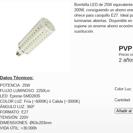
Bombilla LED de 25W equivalente
200W, consiguiendo un ahorro ene
ofrece para casquillo E27. Ideal p
luminarias abiertas. Disponible en 
supone un enorme ahorro económi
sustitución.
PVP
Precio c
2 año
Datos Técnicos:
POTENCIA: 25W
Color Luz
FLUJO LUMINOSO: 2250Lm
LED: Epistar-SMD2835
Cantidad
COLOR LUZ: Fría (~6000K) ó Cálida (~3000K)
ÁNGULO LUZ: 360º
FORMATO: E27
TENSIÓN: 220V
DIMENSIONES: Ø63x203mm
VIDA ÚTIL: >30.000h