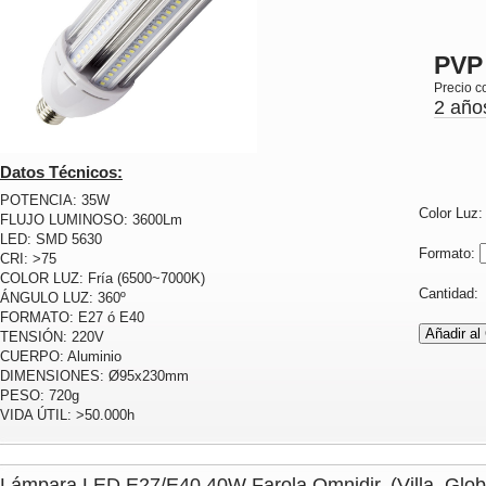
PVP
Precio c
2 año
Datos Técnicos:
POTENCIA: 35W
Color Luz
FLUJO LUMINOSO: 3600Lm
LED: SMD 5630
Formato:
CRI: >75
COLOR LUZ: Fría (6500~7000K)
Cantidad
ÁNGULO LUZ: 360º
FORMATO: E27 ó E40
TENSIÓN: 220V
CUERPO: Aluminio
DIMENSIONES: Ø95x230mm
PESO: 720g
VIDA ÚTIL: >50.000h
Lámpara LED E27/E40 40W Farola Omnidir. (Villa, Globo