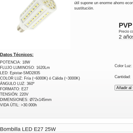
útil supone un enorme ahorro ec
sustitución.
PVP
Precio c
2 año
Datos Técnicos:
POTENCIA: 18W
Color Luz
FLUJO LUMINOSO: 1620Lm
LED: Epistar-SMD2835
Cantidad
COLOR LUZ: Fría (~6000K) ó Cálida (~3000K)
ÁNGULO LUZ: 360º
FORMATO: E27
TENSIÓN: 220V
DIMENSIONES: Ø72x145mm
VIDA ÚTIL: >30.000h
Bombilla LED E27 25W