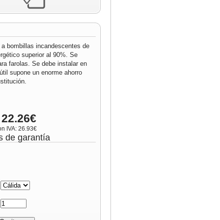
 a bombillas incandescentes de
rgético superior al 90%. Se
ara farolas. Se debe instalar en
 útil supone un enorme ahorro
titución.
 22.26€
on IVA: 26.93€
s de garantía
:
: