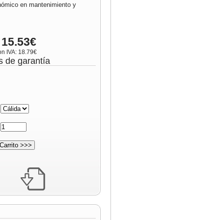
onómico en mantenimiento y
 15.53€
on IVA: 18.79€
s de garantía
:
: