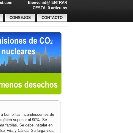
led.com
Bienvenid@
ENTRAR
O!
CESTA: 0 artículos
CONSEJOS
CONTACTO
 a bombillas incandescentes de
rgético superior al 90%. Se
ara farolas. Se debe instalar en
luz Fría y Cálida. Su larga vida