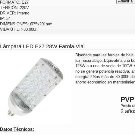
FORMATO: E27
TENSIÓN: 220V
DRIVER: Interno
IP: 54
DIMENSIONES: Ø75x201mm
VIDA ÚTIL: >30.000h
Lámpara LED E27 28W Farola Vial
Diseñada para las farolas de baja 
luz hacia abajo. Equivale a una b
125W o a una de sodio de 100W. Al
no se genera potencia reactiva, 
energía!!! Sus más de 30.000h de
ahorro económico en mantenimient
PVP
Precio c
2 año
Datos Técnicos: