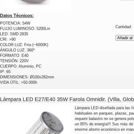
Datos Técnicos:
POTENCIA: 54W
Cantidad
FLUJO LUMINOSO: 5200Lm
LED: SMD 2835
CRI: >90
COLOR LUZ: Fría (~6000K)
ÁNGULO LUZ: 360º
FORMATO: E40
TENSIÓN: 220V
CUERPO: Aluminio, PC
IP: 65
DIMENSIONES: Ø100x282mm
VIDA ÚTIL: >50.000h
Lámpara LED E27/E40 35W Farola Omnidir. (Villa, Globo
Lámpara LED diseñada para las fa
habituales en parques, plazas, pas
requerir balastro no se genera pot
un 85% de energía!!! Sus más de 
enorme ahorro económico en mante