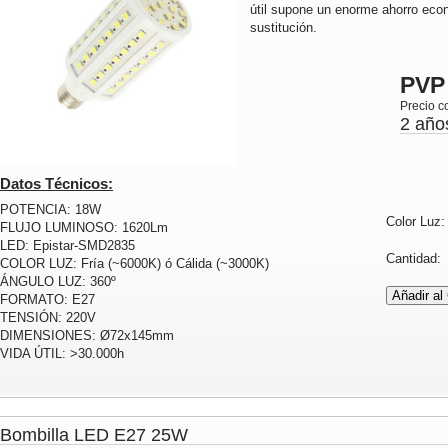
útil supone un enorme ahorro ec
sustitución.
PVP
Precio c
2 año
Datos Técnicos:
POTENCIA: 18W
Color Luz
FLUJO LUMINOSO: 1620Lm
LED: Epistar-SMD2835
Cantidad
COLOR LUZ: Fría (~6000K) ó Cálida (~3000K)
ÁNGULO LUZ: 360º
FORMATO: E27
TENSIÓN: 220V
DIMENSIONES: Ø72x145mm
VIDA ÚTIL: >30.000h
Bombilla LED E27 25W