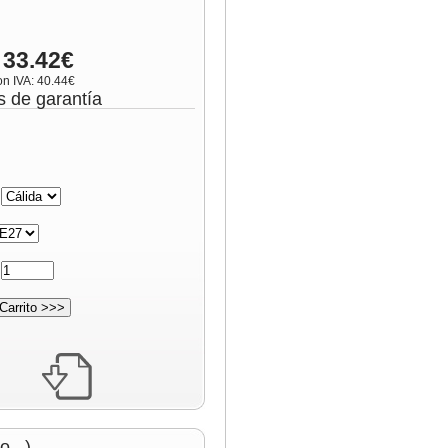
 33.42€
on IVA: 40.44€
s de garantía
:
:
...)