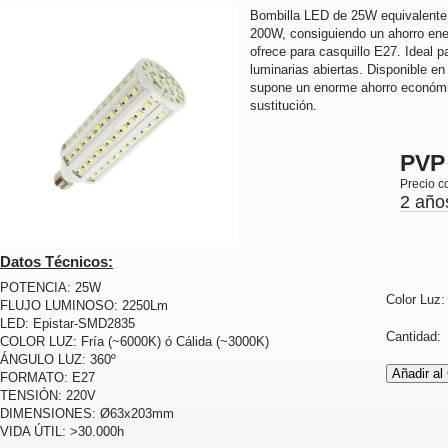
Bombilla LED de 25W equivalente
200W, consiguiendo un ahorro ene
ofrece para casquillo E27. Ideal p
luminarias abiertas. Disponible en 
supone un enorme ahorro económi
sustitución.
PVP
Precio c
2 año
Datos Técnicos:
POTENCIA: 25W
Color Luz
FLUJO LUMINOSO: 2250Lm
LED: Epistar-SMD2835
Cantidad
COLOR LUZ: Fría (~6000K) ó Cálida (~3000K)
ÁNGULO LUZ: 360º
FORMATO: E27
TENSIÓN: 220V
DIMENSIONES: Ø63x203mm
VIDA ÚTIL: >30.000h