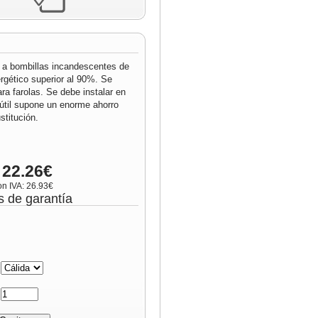
 a bombillas incandescentes de
rgético superior al 90%. Se
ara farolas. Se debe instalar en
 útil supone un enorme ahorro
titución.
 22.26€
on IVA: 26.93€
s de garantía
:
: