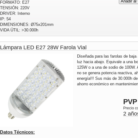
FORMATO: E27
TENSIÓN: 220V
DRIVER: Interno
IP: 54
DIMENSIONES: Ø75x201mm
VIDA ÚTIL: >30.000h
Lámpara LED E27 28W Farola Vial
Diseñada para las farolas de baja 
luz hacia abajo. Equivale a una b
125W o a una de sodio de 100W. Al
no se genera potencia reactiva, 
energía!!! Sus más de 30.000h de
ahorro económico en mantenimient
PVP
Precio c
2 año
Datos Técnicos: