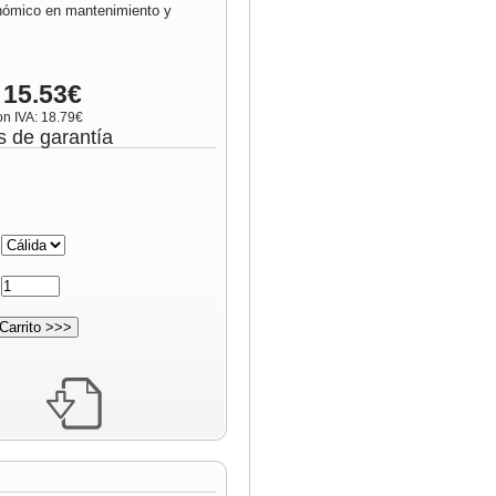
onómico en mantenimiento y
 15.53€
on IVA: 18.79€
s de garantía
:
: