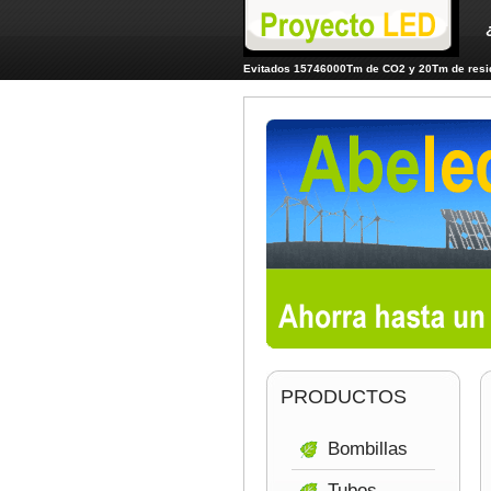
Evitados 15746000Tm de CO2 y 20Tm de resid
PRODUCTOS
Bombillas
Tubos