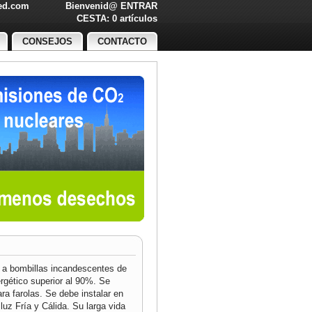
led.com
Bienvenid@
ENTRAR
O!
CESTA: 0 artículos
CONSEJOS
CONTACTO
 a bombillas incandescentes de
rgético superior al 90%. Se
ara farolas. Se debe instalar en
luz Fría y Cálida. Su larga vida