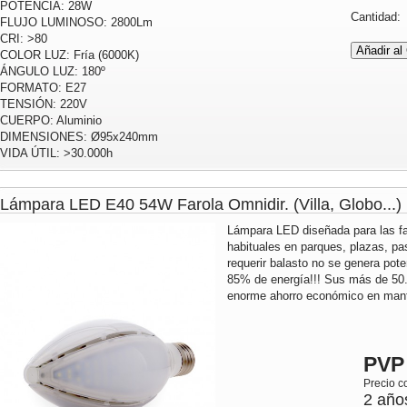
POTENCIA: 28W
Cantidad
FLUJO LUMINOSO: 2800Lm
CRI: >80
COLOR LUZ: Fría (6000K)
ÁNGULO LUZ: 180º
FORMATO: E27
TENSIÓN: 220V
CUERPO: Aluminio
DIMENSIONES: Ø95x240mm
VIDA ÚTIL: >30.000h
Lámpara LED E40 54W Farola Omnidir. (Villa, Globo...)
Lámpara LED diseñada para las fa
habituales en parques, plazas, pas
requerir balasto no se genera pote
85% de energía!!! Sus más de 50.
enorme ahorro económico en mante
PVP
Precio c
2 año