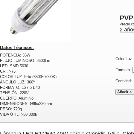
PVP
Precio c
2 año
Datos Técnicos:
POTENCIA: 35W
Color Luz
FLUJO LUMINOSO: 3600Lm
LED: SMD 5630
Formato:
CRI: >75
COLOR LUZ: Fría (6500~7000K)
Cantidad
ÁNGULO LUZ: 360º
FORMATO: E27 ó E40
TENSIÓN: 220V
CUERPO: Aluminio
DIMENSIONES: Ø95x230mm
PESO: 720g
VIDA ÚTIL: >50.000h
Lámpara LED E27/E40 40W Farola Omnidir. (Villa, Globo