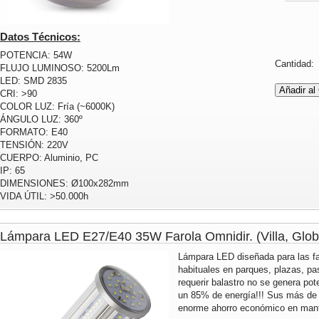
Datos Técnicos:
POTENCIA: 54W
Cantidad
FLUJO LUMINOSO: 5200Lm
LED: SMD 2835
CRI: >90
COLOR LUZ: Fría (~6000K)
ÁNGULO LUZ: 360º
FORMATO: E40
TENSIÓN: 220V
CUERPO: Aluminio, PC
IP: 65
DIMENSIONES: Ø100x282mm
VIDA ÚTIL: >50.000h
Lámpara LED E27/E40 35W Farola Omnidir. (Villa, Globo
Lámpara LED diseñada para las fa
habituales en parques, plazas, pas
requerir balastro no se genera pot
un 85% de energía!!! Sus más de 
enorme ahorro económico en mante