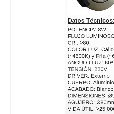
Datos Técnicos
POTENCIA: 8W
FLUJO LUMINOSO
CRI: >80
COLOR LUZ: Cálid
(~4500K) y Fría (
ÁNGULO LUZ: 60º
TENSIÓN: 220V
DRIVER: Externo
CUERPO: Alumini
ACABADO: Blanco 
DIMENSIONES: Ø
AGUJERO: Ø80m
VIDA ÚTIL: >25.00