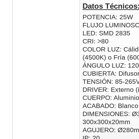
Datos Técnicos
POTENCIA: 25W
FLUJO LUMINOSO
LED: SMD 2835
CRI: >80
COLOR LUZ: Cálida
(4500K) o Fría (60
ÁNGULO LUZ: 120
CUBIERTA: Difusor
TENSIÓN: 85-265
DRIVER: Externo (i
CUERPO: Alumini
ACABADO: Blanco
DIMENSIONES: Ø
300x300x20mm
AGUJERO: Ø280m
IP: 20