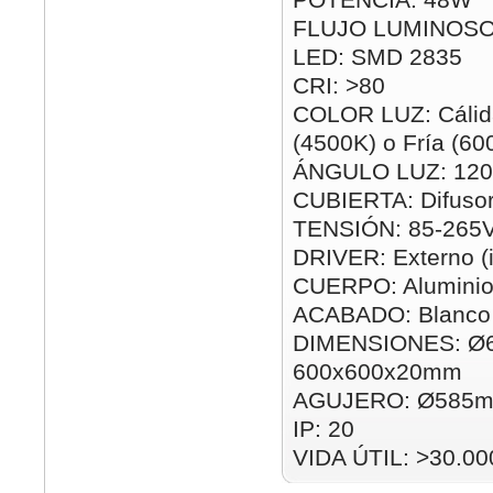
FLUJO LUMINOSO
LED: SMD 2835
CRI: >80
COLOR LUZ: Cálida
(4500K) o Fría (60
ÁNGULO LUZ: 120
CUBIERTA: Difusor
TENSIÓN: 85-265
DRIVER: Externo (i
CUERPO: Alumini
ACABADO: Blanco
DIMENSIONES: Ø
600x600x20mm
AGUJERO: Ø585m
IP: 20
VIDA ÚTIL: >30.00