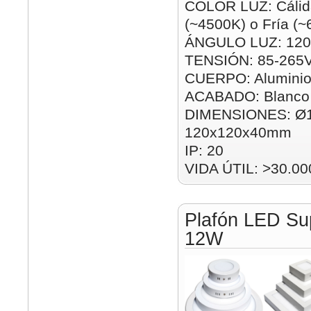
COLOR LUZ: Cálida
(~4500K) o Fría (
ÁNGULO LUZ: 120
TENSIÓN: 85-265
CUERPO: Alumini
ACABADO: Blanco
DIMENSIONES: Ø
120x120x40mm
IP: 20
VIDA ÚTIL: >30.00
Plafón LED Su
12W