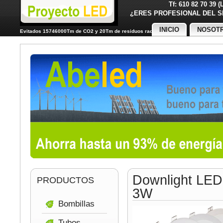
Tf: 610 82 70 39 
¿ERES PROFESIONAL DE
INICIO
NOSOT
Evitados 15746000Tm de CO2 y 20Tm de residuos radiactivos
Downlight LED
PRODUCTOS
3W
Bombillas
Tubos