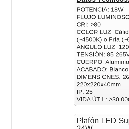
POTENCIA: 18W
FLUJO LUMINOSO
CRI: >80
COLOR LUZ: Cálida
(~4500K) o Fría (
ÁNGULO LUZ: 120
TENSIÓN: 85-265
CUERPO: Alumini
ACABADO: Blanco
DIMENSIONES: Ø
220x220x40mm
IP: 25
VIDA ÚTIL: >30.00
Plafón LED Su
24W