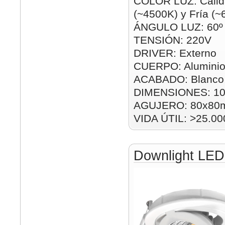
COLOR LUZ: Cálid
(~4500K) y Fría (
ÁNGULO LUZ: 60º
TENSIÓN: 220V
DRIVER: Externo
CUERPO: Alumini
ACABADO: Blanco 
DIMENSIONES: 1
AGUJERO: 80x80
VIDA ÚTIL: >25.00
Downlight LE