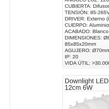
CUBIERTA: Difusor
TENSIÓN: 85-265
DRIVER: Externo (i
CUERPO: Alumini
ACABADO: Blanco
DIMENSIONES: Ø
85x85x20mm
AGUJERO: Ø70mm
IP: 20
VIDA ÚTIL: >30.00
Downlight LED
12cm 6W