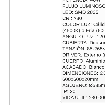
FLUJO LUMINOSO
LED: SMD 2835
CRI: >80
COLOR LUZ: Cálida
(4500K) o Fría (60
ÁNGULO LUZ: 120
CUBIERTA: Difusor
TENSIÓN: 85-265
DRIVER: Externo (i
CUERPO: Alumini
ACABADO: Blanco
DIMENSIONES: Ø
600x600x20mm
AGUJERO: Ø585m
IP: 20
VIDA ÚTIL: >30.00