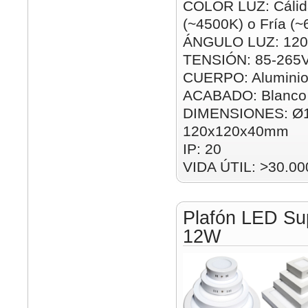
COLOR LUZ: Cálida
(~4500K) o Fría (
ÁNGULO LUZ: 120
TENSIÓN: 85-265
CUERPO: Alumini
ACABADO: Blanco
DIMENSIONES: Ø
120x120x40mm
IP: 20
VIDA ÚTIL: >30.00
Plafón LED Su
12W