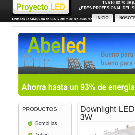
Tf: 610 82 70 39 
¿ERES PROFESIONAL DE
INICIO
NOSOT
Evitados 15746000Tm de CO2 y 20Tm de residuos radiactivos
Downlight LED
PRODUCTOS
3W
Bombillas
Tubos