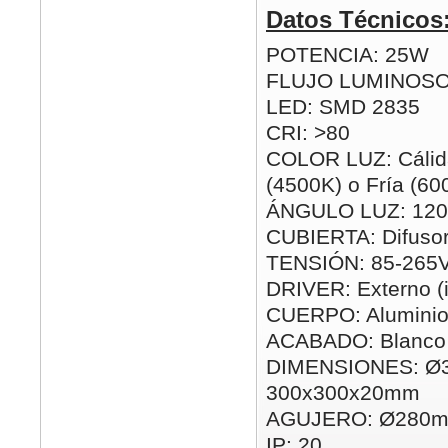
Datos Técnicos
POTENCIA: 25W
FLUJO LUMINOSO
LED: SMD 2835
CRI: >80
COLOR LUZ: Cálida
(4500K) o Fría (60
ÁNGULO LUZ: 120
CUBIERTA: Difusor
TENSIÓN: 85-265
DRIVER: Externo (i
CUERPO: Alumini
ACABADO: Blanco
DIMENSIONES: Ø
300x300x20mm
AGUJERO: Ø280m
IP: 20