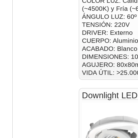
COLOR LUZ: Cálid
(~4500K) y Fría (
ÁNGULO LUZ: 60º
TENSIÓN: 220V
DRIVER: Externo
CUERPO: Alumini
ACABADO: Blanco 
DIMENSIONES: 1
AGUJERO: 80x80
VIDA ÚTIL: >25.00
Downlight LE