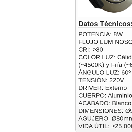
Datos Técnicos
POTENCIA: 8W
FLUJO LUMINOSO
CRI: >80
COLOR LUZ: Cálid
(~4500K) y Fría (
ÁNGULO LUZ: 60º
TENSIÓN: 220V
DRIVER: Externo
CUERPO: Alumini
ACABADO: Blanco 
DIMENSIONES: Ø
AGUJERO: Ø80m
VIDA ÚTIL: >25.00