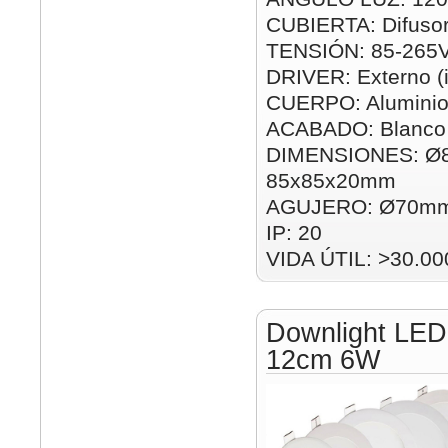
CUBIERTA: Difusor
TENSIÓN: 85-265
DRIVER: Externo (i
CUERPO: Alumini
ACABADO: Blanco
DIMENSIONES: Ø
85x85x20mm
AGUJERO: Ø70mm
IP: 20
VIDA ÚTIL: >30.00
Downlight LED
12cm 6W