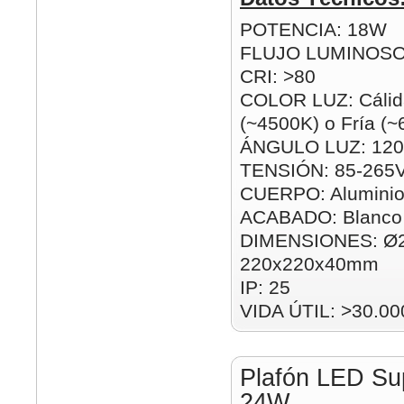
POTENCIA: 18W
FLUJO LUMINOSO
CRI: >80
COLOR LUZ: Cálida
(~4500K) o Fría (
ÁNGULO LUZ: 120
TENSIÓN: 85-265
CUERPO: Alumini
ACABADO: Blanco
DIMENSIONES: Ø
220x220x40mm
IP: 25
VIDA ÚTIL: >30.00
Plafón LED Su
24W