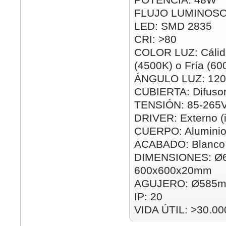
FLUJO LUMINOSO
LED: SMD 2835
CRI: >80
COLOR LUZ: Cálida
(4500K) o Fría (60
ÁNGULO LUZ: 120
CUBIERTA: Difusor
TENSIÓN: 85-265
DRIVER: Externo (i
CUERPO: Alumini
ACABADO: Blanco
DIMENSIONES: Ø
600x600x20mm
AGUJERO: Ø585m
IP: 20
VIDA ÚTIL: >30.00