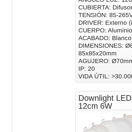
CUBIERTA: Difusor
TENSIÓN: 85-265
DRIVER: Externo (i
CUERPO: Alumini
ACABADO: Blanco
DIMENSIONES: Ø
85x85x20mm
AGUJERO: Ø70mm
IP: 20
VIDA ÚTIL: >30.00
Downlight LED
12cm 6W