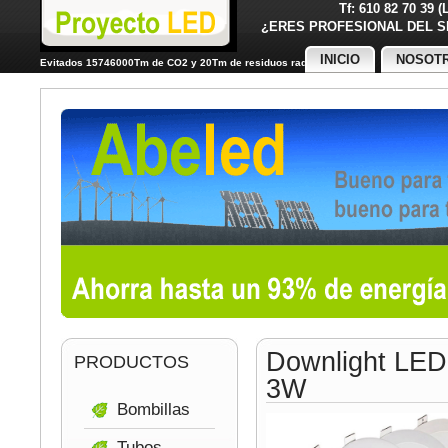
Tf: 610 82 70 39 
¿ERES PROFESIONAL DE
INICIO
NOSOT
Evitados 15746000Tm de CO2 y 20Tm de residuos radiactivos
Downlight LED
PRODUCTOS
3W
Bombillas
Tubos