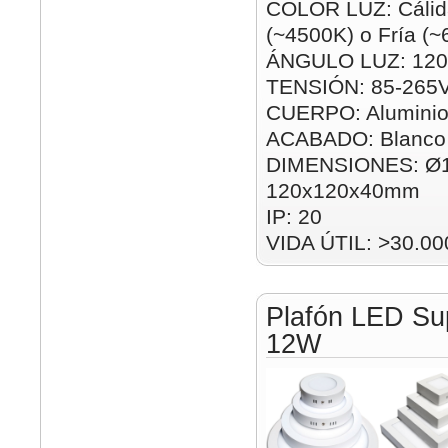
COLOR LUZ: Cálida
(~4500K) o Fría (
ÁNGULO LUZ: 120
TENSIÓN: 85-265
CUERPO: Alumini
ACABADO: Blanco
DIMENSIONES: Ø
120x120x40mm
IP: 20
VIDA ÚTIL: >30.00
Plafón LED Su
12W