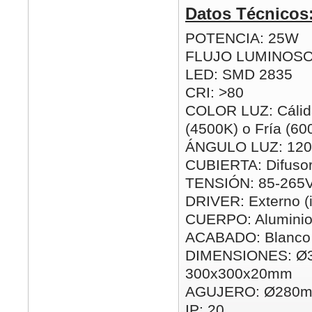
Datos Técnicos
POTENCIA: 25W
FLUJO LUMINOSO
LED: SMD 2835
CRI: >80
COLOR LUZ: Cálida
(4500K) o Fría (60
ÁNGULO LUZ: 120
CUBIERTA: Difusor
TENSIÓN: 85-265
DRIVER: Externo (i
CUERPO: Alumini
ACABADO: Blanco
DIMENSIONES: Ø
300x300x20mm
AGUJERO: Ø280m
IP: 20