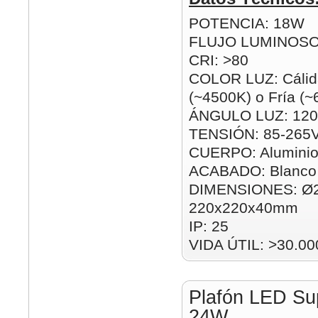
POTENCIA: 18W
FLUJO LUMINOSO
CRI: >80
COLOR LUZ: Cálida
(~4500K) o Fría (
ÁNGULO LUZ: 120
TENSIÓN: 85-265
CUERPO: Alumini
ACABADO: Blanco
DIMENSIONES: Ø
220x220x40mm
IP: 25
VIDA ÚTIL: >30.00
Plafón LED Su
24W