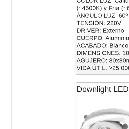
COLOR LUZ: Cálid
(~4500K) y Fría (
ÁNGULO LUZ: 60º
TENSIÓN: 220V
DRIVER: Externo
CUERPO: Alumini
ACABADO: Blanco 
DIMENSIONES: 1
AGUJERO: 80x80
VIDA ÚTIL: >25.00
Downlight LE