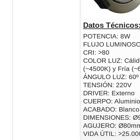
Datos Técnicos
POTENCIA: 8W
FLUJO LUMINOSO
CRI: >80
COLOR LUZ: Cálid
(~4500K) y Fría (
ÁNGULO LUZ: 60º
TENSIÓN: 220V
DRIVER: Externo
CUERPO: Alumini
ACABADO: Blanco 
DIMENSIONES: Ø
AGUJERO: Ø80m
VIDA ÚTIL: >25.00