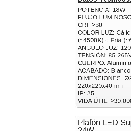
POTENCIA: 18W
FLUJO LUMINOSO
CRI: >80
COLOR LUZ: Cálida
(~4500K) o Fría (
ÁNGULO LUZ: 120
TENSIÓN: 85-265
CUERPO: Alumini
ACABADO: Blanco
DIMENSIONES: Ø
220x220x40mm
IP: 25
VIDA ÚTIL: >30.00
Plafón LED Su
24W