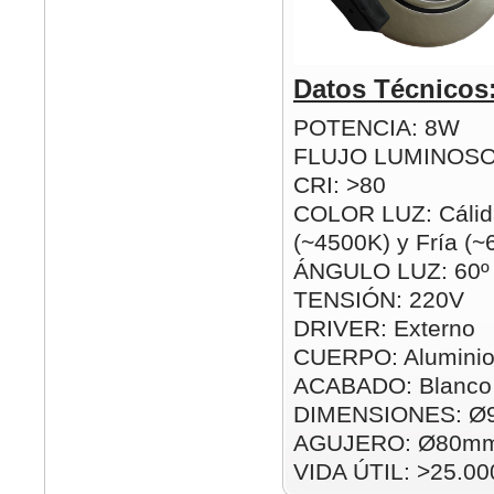
Datos Técnicos
POTENCIA: 8W
FLUJO LUMINOSO
CRI: >80
COLOR LUZ: Cálid
(~4500K) y Fría (
ÁNGULO LUZ: 60º
TENSIÓN: 220V
DRIVER: Externo
CUERPO: Alumini
ACABADO: Blanco 
DIMENSIONES: Ø
AGUJERO: Ø80m
VIDA ÚTIL: >25.00