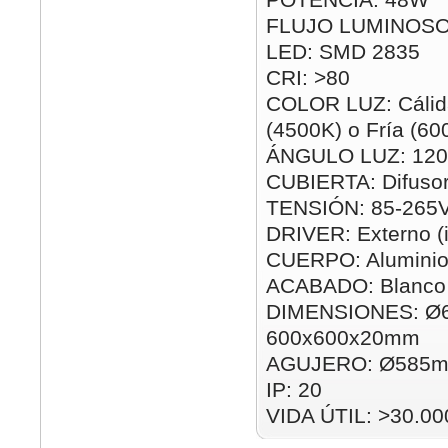
FLUJO LUMINOSO
LED: SMD 2835
CRI: >80
COLOR LUZ: Cálida
(4500K) o Fría (60
ÁNGULO LUZ: 120
CUBIERTA: Difusor
TENSIÓN: 85-265
DRIVER: Externo (i
CUERPO: Alumini
ACABADO: Blanco
DIMENSIONES: Ø
600x600x20mm
AGUJERO: Ø585m
IP: 20
VIDA ÚTIL: >30.00