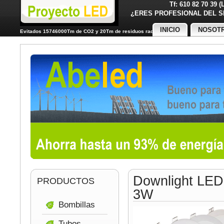
Tf: 610 82 70 39 
¿ERES PROFESIONAL DE
INICIO
NOSOT
Evitados 15746000Tm de CO2 y 20Tm de residuos radiactivos
Downlight LED
PRODUCTOS
3W
Bombillas
Tubos