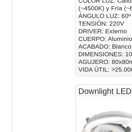
COLOR LUZ: Cálid
(~4500K) y Fría (
ÁNGULO LUZ: 60º
TENSIÓN: 220V
DRIVER: Externo
CUERPO: Alumini
ACABADO: Blanco 
DIMENSIONES: 1
AGUJERO: 80x80
VIDA ÚTIL: >25.00
Downlight LE