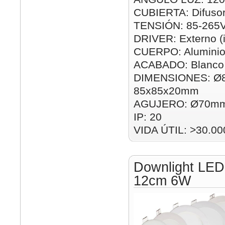
CUBIERTA: Difusor
TENSIÓN: 85-265
DRIVER: Externo (i
CUERPO: Alumini
ACABADO: Blanco
DIMENSIONES: Ø
85x85x20mm
AGUJERO: Ø70mm
IP: 20
VIDA ÚTIL: >30.00
Downlight LED
12cm 6W