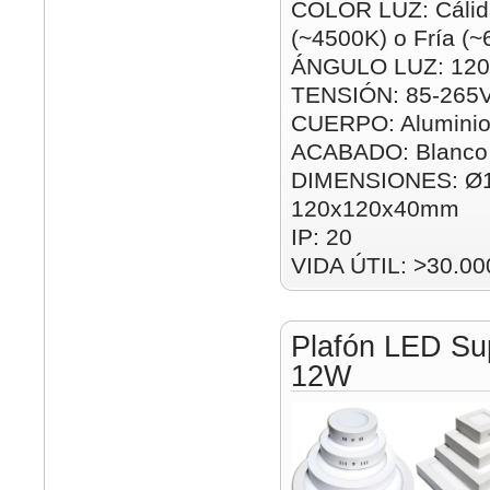
COLOR LUZ: Cálida
(~4500K) o Fría (
ÁNGULO LUZ: 120
TENSIÓN: 85-265
CUERPO: Alumini
ACABADO: Blanco
DIMENSIONES: Ø
120x120x40mm
IP: 20
VIDA ÚTIL: >30.00
Plafón LED Su
12W