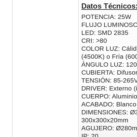
Datos Técnicos
POTENCIA: 25W
FLUJO LUMINOSO
LED: SMD 2835
CRI: >80
COLOR LUZ: Cálida
(4500K) o Fría (60
ÁNGULO LUZ: 120
CUBIERTA: Difusor
TENSIÓN: 85-265
DRIVER: Externo (i
CUERPO: Alumini
ACABADO: Blanco
DIMENSIONES: Ø
300x300x20mm
AGUJERO: Ø280m
IP: 20