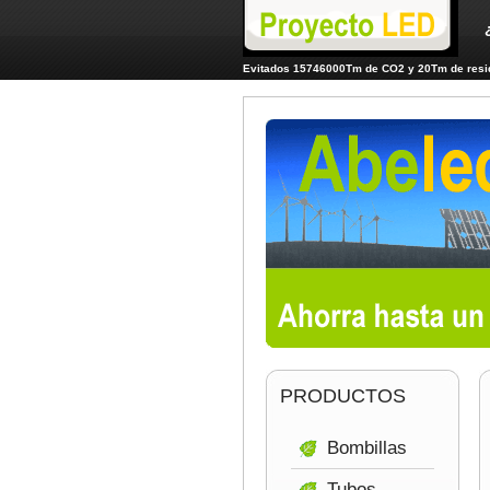
Evitados 15746000Tm de CO2 y 20Tm de resid
PRODUCTOS
Bombillas
Tubos