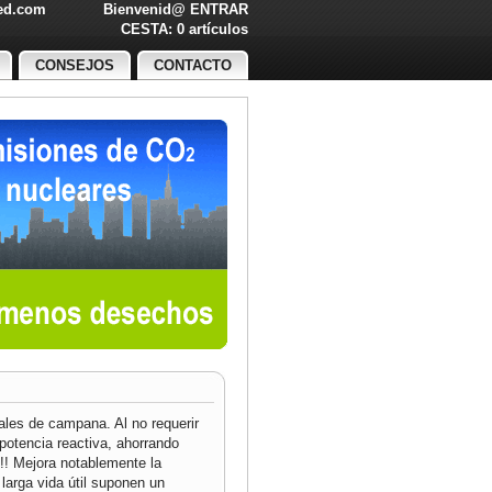
led.com
Bienvenid@
ENTRAR
O!
CESTA: 0 artículos
CONSEJOS
CONTACTO
iales de campana. Al no requerir
potencia reactiva, ahorrando
!!! Mejora notablemente la
 larga vida útil suponen un