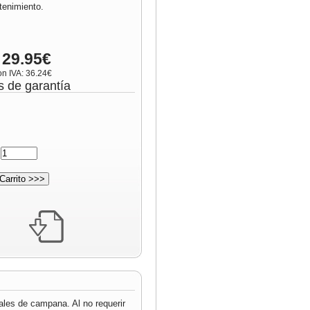
enimiento.
 29.95€
on IVA: 36.24€
s de garantía
:
iales de campana. Al no requerir