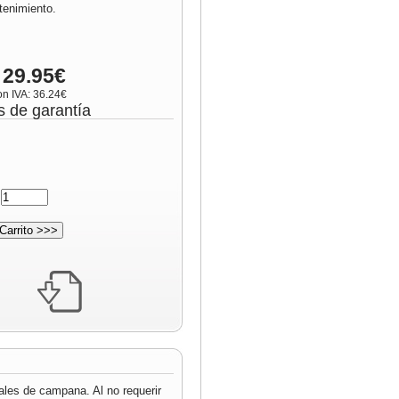
enimiento.
 29.95€
on IVA: 36.24€
s de garantía
:
iales de campana. Al no requerir