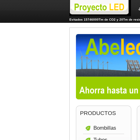
Evitados 15746000Tm de CO2 y 20Tm de resid
PRODUCTOS
Bombillas
Tubos