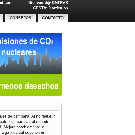
led.com
Bienvenid@
ENTRAR
O!
CESTA: 0 artículos
CONSEJOS
CONTACTO
iales de campana. Al no requerir
potencia reactiva, ahorrando
!!! Mejora notablemente la
 larga vida útil suponen un