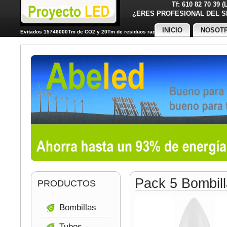
Tf: 610 82 70 39 
¿ERES PROFESIONAL DE
INICIO
NOSOT
Evitados 15746000Tm de CO2 y 20Tm de residuos radiactivos
Pack 5 Bombil
PRODUCTOS
Bombillas
Tubos