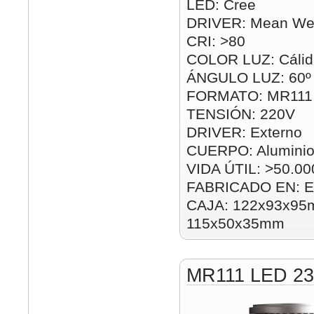
LED: Cree
DRIVER: Mean Wel
CRI: >80
COLOR LUZ: Cálida
ÁNGULO LUZ: 60º
FORMATO: MR111
TENSIÓN: 220V
DRIVER: Externo
CUERPO: Alumini
VIDA ÚTIL: >50.00
FABRICADO EN: E
CAJA: 122x93x95m
115x50x35mm
MR111 LED 2