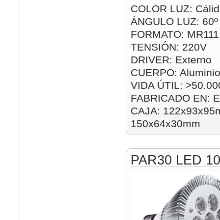
COLOR LUZ: Cálida
ÁNGULO LUZ: 60º
FORMATO: MR111
TENSIÓN: 220V
DRIVER: Externo
CUERPO: Alumini
VIDA ÚTIL: >50.00
FABRICADO EN: E
CAJA: 122x93x95m
150x64x30mm
PAR30 LED 1