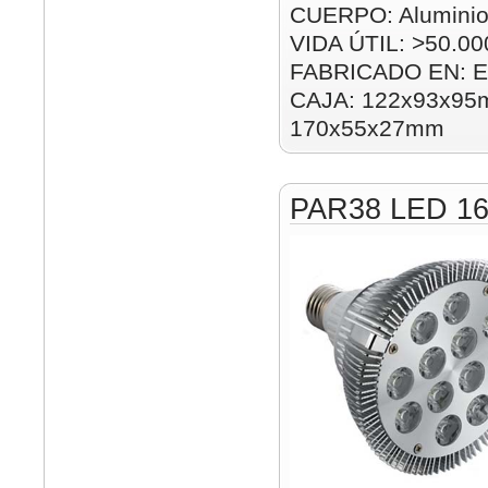
CUERPO: Alumini
VIDA ÚTIL: >50.00
FABRICADO EN: E
CAJA: 122x93x95m
170x55x27mm
PAR38 LED 1