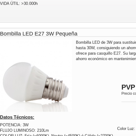
VIDA ÚTIL: >30.000h
Bombilla LED E27 3W Pequeña
Bombilla LED de 3W para sustitui
hasta 30W, consiguiendo un ahorr
ofrece para casquillo E27. Su lar
ahorro económico en mantenimient
PVP
Precio c
Datos Técnicos:
POTENCIA: 3W
Color Luz
FLUJO LUMINOSO: 210Lm
COLOR LUZ: Fría (~6000K), Neutra (~4500K) ó Cálida (~2700K)