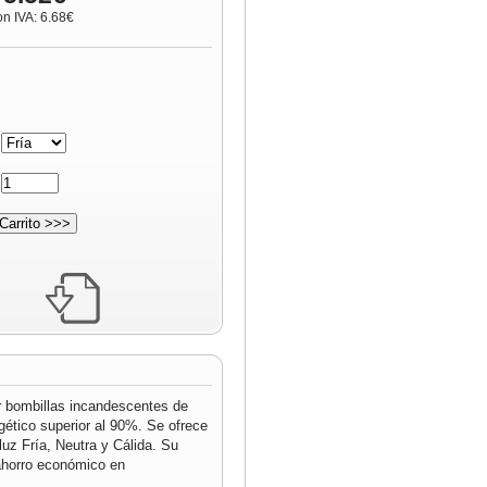
on IVA: 6.68€
:
:
r bombillas incandescentes de
ético superior al 90%. Se ofrece
luz Fría, Neutra y Cálida. Su
 ahorro económico en