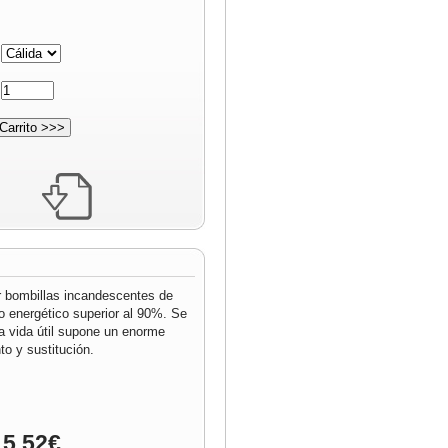
:
:
r bombillas incandescentes de
o energético superior al 90%. Se
ga vida útil supone un enorme
o y sustitución.
 5.52€