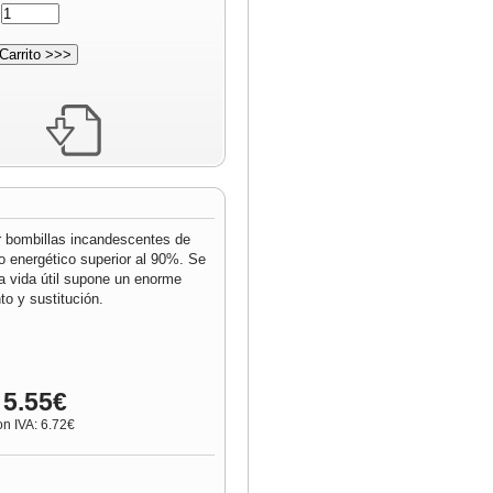
:
r bombillas incandescentes de
o energético superior al 90%. Se
ga vida útil supone un enorme
o y sustitución.
 5.55€
on IVA: 6.72€