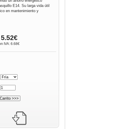
ndo un ahorro energético
squillo E14. Su larga vida útil
co en mantenimiento y
 5.52€
on IVA: 6.68€
:
: