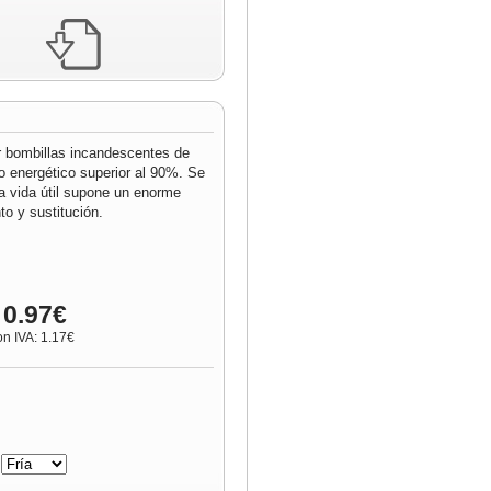
r bombillas incandescentes de
o energético superior al 90%. Se
ga vida útil supone un enorme
o y sustitución.
 0.97€
on IVA: 1.17€
: