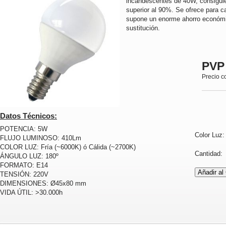
incandescentes de 40W, consiguie
superior al 90%. Se ofrece para ca
supone un enorme ahorro económi
sustitución.
PVP
Precio c
Datos Técnicos:
POTENCIA: 5W
Color Luz
FLUJO LUMINOSO: 410Lm
COLOR LUZ: Fría (~6000K) ó Cálida (~2700K)
Cantidad
ÁNGULO LUZ: 180º
FORMATO: E14
TENSIÓN: 220V
DIMENSIONES: Ø45x80 mm
VIDA ÚTIL: >30.000h