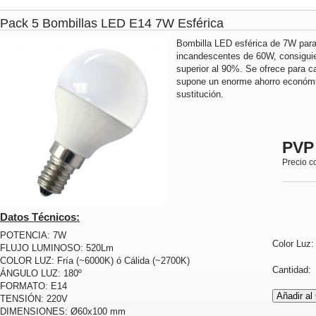
Pack 5 Bombillas LED E14 7W Esférica
Bombilla LED esférica de 7W para 
incandescentes de 60W, consiguie
superior al 90%. Se ofrece para ca
supone un enorme ahorro económi
sustitución.
PVP
Precio c
Datos Técnicos:
POTENCIA: 7W
Color Luz
FLUJO LUMINOSO: 520Lm
COLOR LUZ: Fría (~6000K) ó Cálida (~2700K)
Cantidad
ÁNGULO LUZ: 180º
FORMATO: E14
TENSIÓN: 220V
DIMENSIONES: Ø60x100 mm