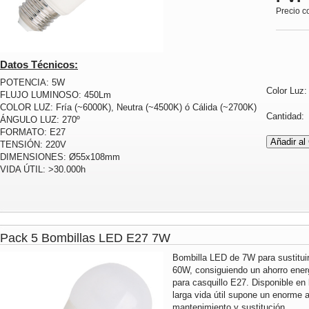
Precio c
Datos Técnicos:
POTENCIA: 5W
Color Luz
FLUJO LUMINOSO: 450Lm
COLOR LUZ: Fría (~6000K), Neutra (~4500K) ó Cálida (~2700K)
Cantidad
ÁNGULO LUZ: 270º
FORMATO: E27
TENSIÓN: 220V
DIMENSIONES: Ø55x108mm
VIDA ÚTIL: >30.000h
Pack 5 Bombillas LED E27 7W
Bombilla LED de 7W para sustitui
60W, consiguiendo un ahorro energ
para casquillo E27. Disponible en 
larga vida útil supone un enorme
mantenimiento y sustitución.