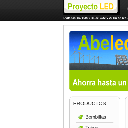
Evitados 15746000Tm de CO2 y 20Tm de resid
PRODUCTOS
Bombillas
Tubos