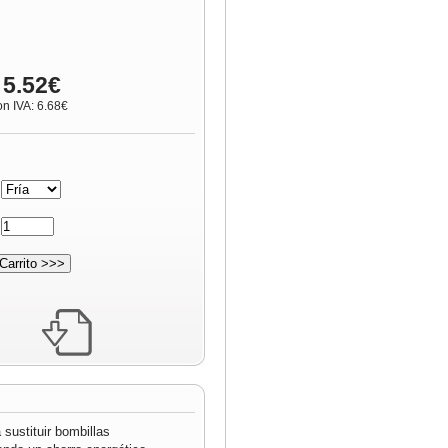
 5.52€
on IVA: 6.68€
:
:
sustituir bombillas